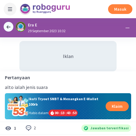
Masuk
Era E
29 September 2023 10:32
Iklan
Pertanyaan
alto ialah jenis suara
Ikuti Tryout SNBT & Menangkan E-Wallet
100rb
Klaim
Habis dalam
00
:
13
:
43
:
52
2
1
Jawaban terverifikasi