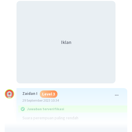
Iklan
Zaidan I
Level 3
29 September 2023 10:34
Jawaban terverifikasi
Suara perempuan paling rendah
·
5.0
(
1
)
Balas
Beri Rating