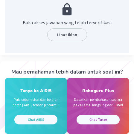
Sumber W
Community
Level 72
Buka akses jawaban yang telah terverifikasi
29 September 2023 10:34
Jawaban terverifikasi
Lihat Iklan
alto ialah jenis suara pertempuan yang paling
Iklan
rendah
·
0.0
(
0
)
Balas
Beri Rating
Mau pemahaman lebih dalam untuk soal ini?
Tanya ke AiRIS
Roboguru Plus
Yuk, cobain chat dan belajar
Dapatkan pembahasan soal
ga
bareng AiRIS, teman pintarmu!
pake lama
, langsung dari Tutor!
Chat AiRIS
Chat Tutor