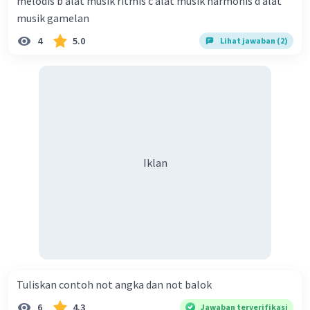
melodis b alat musik ritmis c alat musik harmonis d alat
musik gamelan
4
5.0
Lihat jawaban (2)
Iklan
Tuliskan contoh not angka dan not balok​
6
4.3
Jawaban terverifikasi