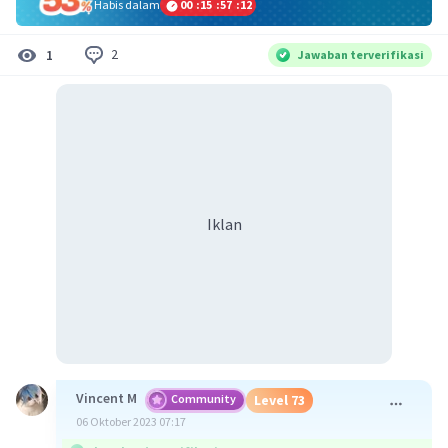
Habis dalam
00
:
15
:
57
:
11
2
1
Jawaban terverifikasi
Iklan
Vincent M
Community
Level 73
06 Oktober 2023 07:17