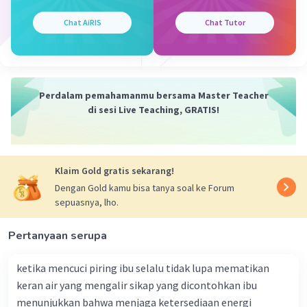
putaran turbin tersebut.
Chat AiRIS
Chat Tutor
·
0.0
(
0
)
Balas
Beri Rating
Perdalam pemahamanmu bersama Master Teacher
di sesi Live Teaching, GRATIS!
Klaim Gold gratis sekarang!
Dengan Gold kamu bisa tanya soal ke Forum
sepuasnya, lho.
Pertanyaan serupa
ketika mencuci piring ibu selalu tidak lupa mematikan
keran air yang mengalir sikap yang dicontohkan ibu
menunjukkan bahwa menjaga ketersediaan energi