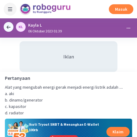
Masuk
Kayla L
06 Oktober 2023 01:39
Iklan
Pertanyaan
Alat yang mengubah energi gerak menjadi energi listrik adalah ....
a. aki
b. dinamo/generator
c. kapasitor
d. radiator
Ikuti Tryout SNBT & Menangkan E-Wallet
100rb
Klaim