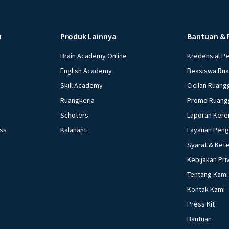
u
Produk Lainnya
Bantuan & 
Brain Academy Online
Kredensial P
English Academy
Beasiswa Ru
Skill Academy
Cicilan Ruang
Ruangkerja
Promo Ruang
Schoters
Laporan Kere
ess
Kalananti
Layanan Pen
Syarat & Ket
Kebijakan Pri
Tentang Kami
Kontak Kami
Press Kit
Bantuan