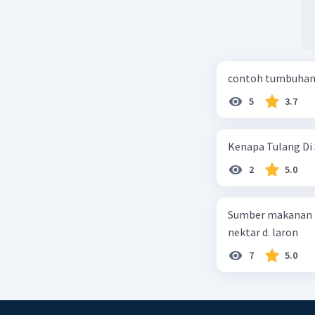
contoh tumbuhan 
5
3.7
Kenapa Tulang Di 
2
5.0
Sumber makanan kupu-kupu dewa
nektar d. laron
7
5.0