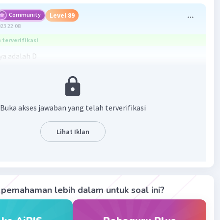
Community
Level 89
023 22:08
terverifikasi
a adalah D
k adalah alat yang memanfaatkan sifat cahaya, hukum
n, dan hukum pembiasan sifat cahaya.
Buka akses jawaban yang telah terverifikasi
·
0.0
(
0
)
Balas
ating
Lihat Iklan
Community
Level 73
023 04:43
terverifikasi
pemahaman lebih dalam untuk soal ini?
k adalah alat yang kerjanya berhubungan dengan:
Iklan