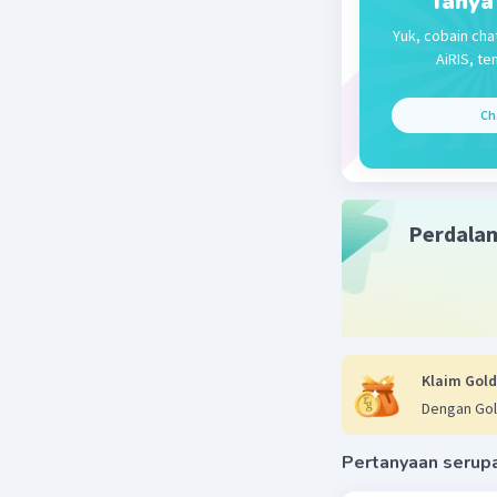
Tanya
Yuk, cobain cha
Alat opti
AiRIS, te
mengamati
mikroskop
Ch
memeriksa
Beri R
Perdala
Klaim Gold
Dengan Gol
Pertanyaan serup