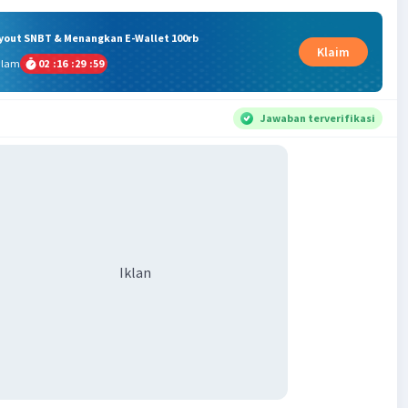
ryout SNBT & Menangkan E-Wallet 100rb
Klaim
alam
02
:
16
:
29
:
59
Jawaban terverifikasi
Iklan