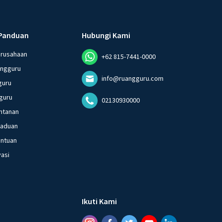
Panduan
Hubungi Kami
erusahaan
+62 815-7441-0000
angguru
info@ruangguru.com
guru
guru
02130930000
ntanan
gaduan
entuan
vasi
Ikuti Kami