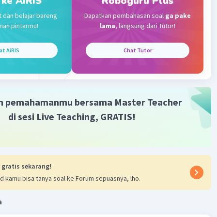
 ke AiRIS
Roboguru Plus
t dan belajar bareng
Dapatkan pembahasan soal
ga pake
k digunakan untuk memahami, memanipulasi, dan
man pintarmu!
lama
, langsung dari Tutor!
 cahaya, termasuk alat-alat seperti lensa, cermin,
, teleskop, dan perangkat lainnya yang digunakan untuk
at AiRIS
Chat Tutor
 sifat cahaya atau untuk membantu penglihatan.
·
0.0
(
0
)
Balas
ating
m pemahamanmu bersama Master Teacher
di sesi Live Teaching, GRATIS!
 gratis sekarang!
d kamu bisa tanya soal ke Forum sepuasnya, lho.
a