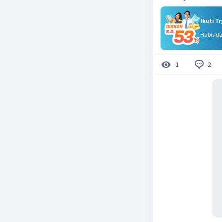
Ikuti T
Habis d
2
1