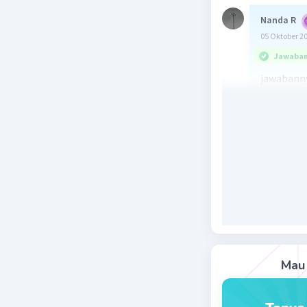
Nanda R
05 Oktober 2
Jawaban 
jawabanny
Alat opti
pemantula
Beri R
Vincent M
06 Oktober 2
Jawaban 
Mau 
Alat opti
d. cahaya