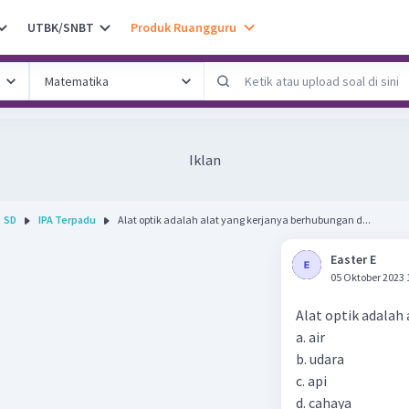
UTBK/SNBT
Produk Ruangguru
Iklan
SD
IPA Terpadu
Alat optik adalah alat yang kerjanya berhubungan d...
Easter E
05 Oktober 2023 
Alat optik adalah 
a. air
b. udara
c. api
d. cahaya