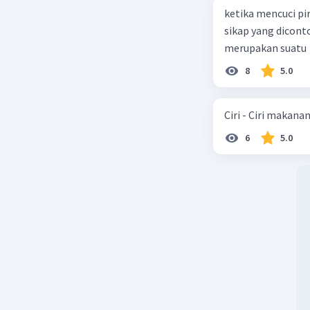
ketika mencuci pi
sikap yang dicon
merupakan suatu
8
5.0
Ciri - Ciri makana
6
5.0