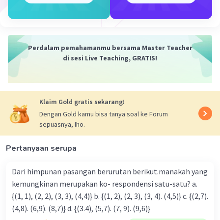
Kesimpulan:
Jadi, tinggi limas segitiga siku-siku tersebut adalah 27
cm. Semoga penjelasan ini membantu Anda dalam
memahami cara menghitung tinggi limas segitiga siku-
siku.
Perdalam pemahamanmu bersama Master Teacher
di sesi Live Teaching, GRATIS!
·
0.0
(
0
)
Balas
Beri Rating
Klaim Gold gratis sekarang!
Dengan Gold kamu bisa tanya soal ke Forum
sepuasnya, lho.
Pertanyaan serupa
Iklan
Dari himpunan pasangan berurutan berikut.manakah yang
kemungkinan merupakan ko- respondensi satu-satu? a.
{(1, 1), (2, 2), (3, 3), (4,4)} b. {(1, 2), (2, 3), (3, 4). (4,5)} c. {(2,7).
(4,8). (6,9). (8,7)} d. {(3.4), (5,7). (7, 9). (9,6)}