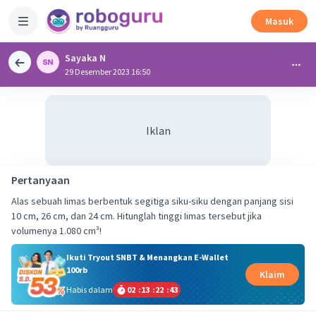
Masuk
Sayaka N
29 Desember 2023 16:50
Iklan
Pertanyaan
Alas sebuah Iimas berbentuk segitiga siku-siku dengan panjang sisi
10 cm, 26 cm, dan 24 cm. Hitunglah tinggi Iimas tersebut jika
volumenya 1.080 cm³!
Ikuti Tryout SNBT & Menangkan E-Wallet
100rb
Klaim
Habis dalam
02
:
13
:
22
:
43