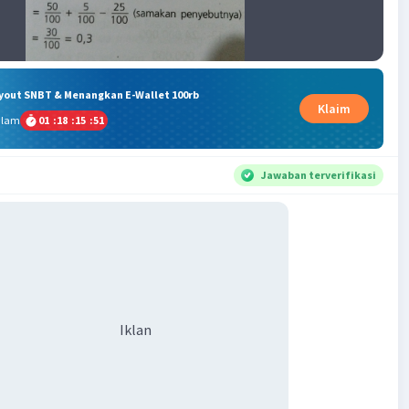
ryout SNBT & Menangkan E-Wallet 100rb
Klaim
alam
01
:
18
:
15
:
50
Jawaban terverifikasi
Iklan