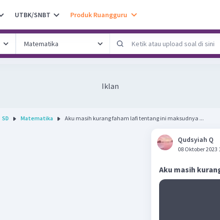
UTBK/SNBT
Produk Ruangguru
Iklan
SD
Matematika
Aku masih kurang faham lafi tentang ini maksudnya ...
Qudsyiah Q
08 Oktober 2023 
Aku masih kuran