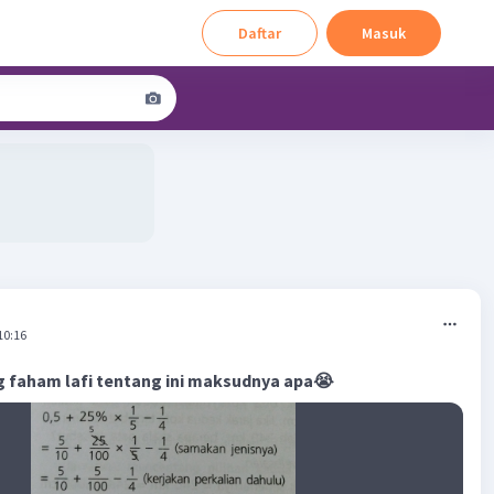
Daftar
Masuk
10:16
g faham lafi tentang ini maksudnya apa😭