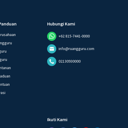
·
0.0
(
0
)
Balas
ating
Panduan
Hubungi Kami
erusahaan
+62 815-7441-0000
angguru
info@ruangguru.com
guru
guru
02130930000
ntanan
gaduan
entuan
vasi
Ikuti Kami