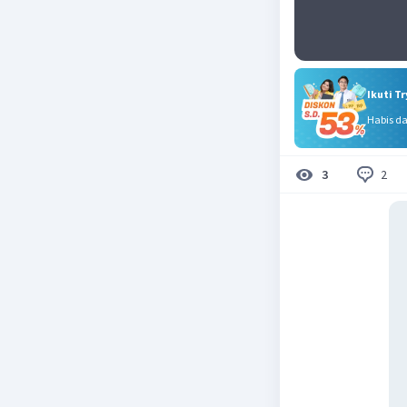
Ikuti T
Habis d
2
3