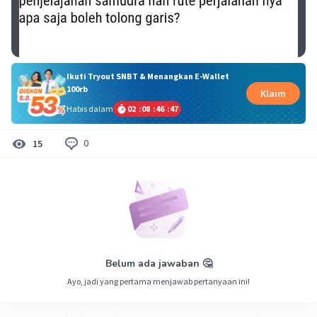
Ikuti Tryout SNBT & Menangkan E-Wallet
100rb
Klaim
Habis dalam
02
:
08
:
46
:
46
0
15
Belum ada jawaban 🤔
Ayo, jadi yang pertama menjawab pertanyaan ini!