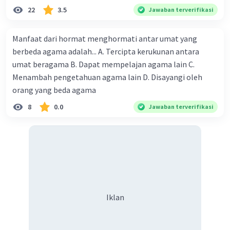
Berikut adalah beberapa contoh akibat yang
22
3.5
Jawaban terverifikasi
dapat diatur oleh peraturan perundang-
undangan:
Manfaat dari hormat menghormati antar umat yang
berbeda agama adalah... A. Tercipta kerukunan antara
Ganti rugi
umat beragama B. Dapat mempelajan agama lain C.
Rehabilitasi
Pemutusan hubungan kerja
Menambah pengetahuan agama lain D. Disayangi oleh
Pemberhentian dari jabatan publik
orang yang beda agama
Penjatuhan sanksi pidana
8
0.0
Jawaban terverifikasi
Dengan adanya peraturan perundang-undangan
yang mengatur tentang akibat dari perlakuan
yang tidak sama di hadapan hukum, pelanggaran
hak asasi manusia, dan penyimpangan hukum,
maka hak-hak orang yang mengalami hal-hal
tersebut akan lebih terlindungi.
Iklan
·
0.0
(
0
)
Balas
Beri Rating