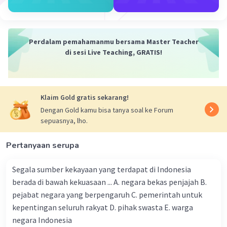
mendapatkan rehabilitasi?
Akibat dari penyimpangan hukum.
Pasal 28D
Ayat 1 hanya mengatur tentang hak untuk
mendapatkan keadilan, tetapi tidak mengatur
Perdalam pemahamanmu bersama Master Teacher
tentang akibat dari penyimpangan hukum.
di sesi Live Teaching, GRATIS!
Misalnya, jika hukum dilanggar, apakah hakim
yang melanggar hukum tersebut akan dihukum?
Apakah pihak yang dirugikan oleh pelanggaran
Klaim Gold gratis sekarang!
hukum tersebut akan mendapatkan ganti rugi?
Oleh karena itu, perlu adanya peraturan
Dengan Gold kamu bisa tanya soal ke Forum
sepuasnya, lho.
perundang-undangan yang mengatur tentang
akibat dari perlakuan yang tidak sama di hadapan
Pertanyaan serupa
hukum, pelanggaran hak asasi manusia, dan
penyimpangan hukum. Peraturan perundang-
Segala sumber kekayaan yang terdapat di Indonesia
undangan ini perlu mengatur tentang hak-hak
berada di bawah kekuasaan ... A. negara bekas penjajah B.
yang dapat diperoleh oleh orang yang
pejabat negara yang berpengaruh C. pemerintah untuk
mengalami perlakuan yang tidak sama di
kepentingan seluruh rakyat D. pihak swasta E. warga
hadapan hukum, pelanggaran hak asasi manusia,
dan penyimpangan hukum.
negara Indonesia