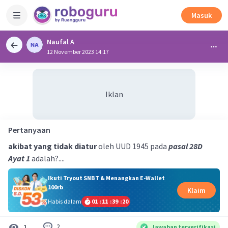
Masuk
Naufal A
12 November 2023 14:17
Iklan
Pertanyaan
akibat yang tidak diatur
oleh UUD 1945 pada
pasal 28D
Ayat 1
adalah?....
Ikuti Tryout SNBT & Menangkan E-Wallet
100rb
Klaim
Habis dalam
01
:
11
:
39
:
20
2
1
Jawaban terverifikasi