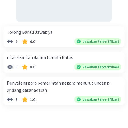
Nanda R
Community
Level 89
26 Mei 2024 05:09
Jawaban terverifikasi
Tolong Bantu Jawab ya
Pasal 28D Ayat 1 UUD 1945 menyatakan: "Setiap
Iklan
6
0.0
Jawaban terverifikasi
orang berhak atas pengakuan, jaminan,
perlindungan, dan kepastian hukum yang adil
serta perlakuan yang sama di hadapan hukum."
nilai keadilan dalam berlalu lintas
Akibat yang mungkin terjadi jika hak-hak yang
6
0.0
Jawaban terverifikasi
diatur dalam Pasal 28D Ayat 1 tidak diatur atau
tidak ditegakkan dengan baik adalah:
Penyelenggara pemerintah negara menurut undang-
Ketidakadilan Hukum
:
undang dasar adalah
Orang-orang mungkin mengalami
8
1.0
Jawaban terverifikasi
perlakuan yang tidak adil dalam proses
hukum, seperti diskriminasi berdasarkan
ras, agama, jenis kelamin, atau status
sosial.