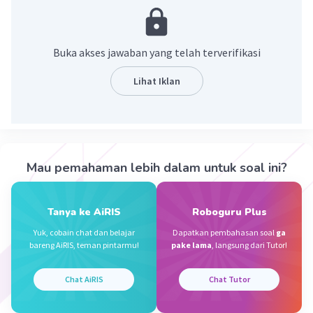
Buka akses jawaban yang telah terverifikasi
Lihat Iklan
·
0.0
(
0
)
Balas
Beri Rating
Mau pemahaman lebih dalam untuk soal ini?
Sumber W
Community
Level 72
29 September 2023 01:37
Tanya ke AiRIS
Roboguru Plus
Jawaban terverifikasi
Yuk, cobain chat dan belajar
Dapatkan pembahasan soal
ga
bareng AiRIS, teman pintarmu!
pake lama
, langsung dari Tutor!
3
√5832 = 18
Iklan
Chat AiRIS
Chat Tutor
Pembahasan :
3
3
3/3
√18
= 18
= 18