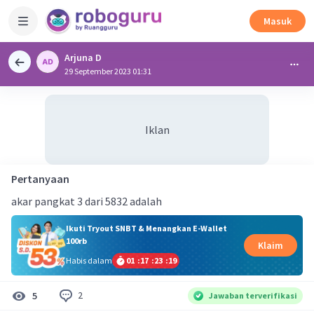
Masuk
Arjuna D
29 September 2023 01:31
Iklan
Pertanyaan
akar pangkat 3 dari 5832 adalah
Ikuti Tryout SNBT & Menangkan E-Wallet
100rb
Klaim
Habis dalam
01
:
17
:
23
:
18
2
5
Jawaban terverifikasi