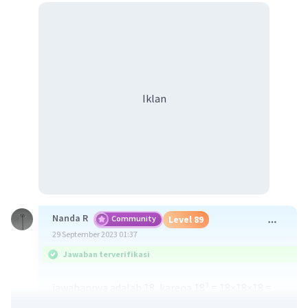
Iklan
Nanda R
Community
Level 89
29 September 2023 01:37
Jawaban terverifikasi
jawabannya adalah 18, karena 18³ = 18×18×18 =
5832.