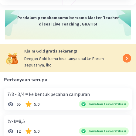
·
0.0
(
0
)
Balas
Beri Rating
Perdalam pemahamanmu bersama Master Teacher
di sesi Live Teaching, GRATIS!
Klaim Gold gratis sekarang!
Dengan Gold kamu bisa tanya soal ke Forum
sepuasnya, lho.
Pertanyaan serupa
7/8 - 3/4 = ke bentuk pecahan campuran
65
5.0
Jawaban terverifikasi
⅓×k=8,5
12
5.0
Jawaban terverifikasi