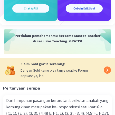
Chat AiRIS
Cobain Drill Soal
Perdalam pemahamanmu bersama Master Teacher
di sesi Live Teaching, GRATIS!
Klaim Gold gratis sekarang!
Dengan Gold kamu bisa tanya soal ke Forum
sepuasnya, lho.
Pertanyaan serupa
Dari himpunan pasangan berurutan berikut.manakah yang
kemungkinan merupakan ko- respondensi satu-satu? a.
{(1, 1), (2, 2), (3, 3), (4,4)} b. {(1, 2), (2, 3), (3, 4). (4,5)} c. {(2,7).