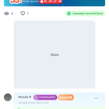
Habis dalam
01
:
19
:
17
:
08
1
1
Jawaban terverifikasi
Iklan
Nanda R
Community
Level 89
28 September 2023 22:42