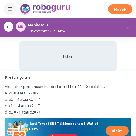
Masuk
Mahkota D
28 September 2023 14:52
Iklan
Pertanyaan
Akar-akar persamaan kuadrat x² + l11x + 28 = 0 adalah ....
a. x1 = 4 atau x2 = 7
b. x1 = 4 atau x2 = -7
c. x1 = -4 atau x2 = 7
d. x1 = -4 atau x2= -7
Ikuti Tryout SNBT & Menangkan E-Wallet
100rb
Klaim