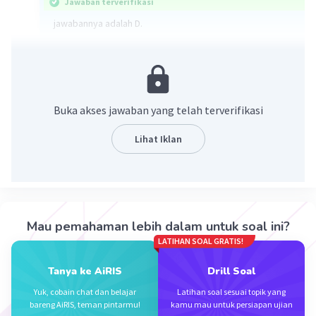
Jawaban terverifikasi
jawabannya adalah D.
x²+11x+28 = 0
(x+7)(x+4) = 0
x = -7 atau x = -4.
Buka akses jawaban yang telah terverifikasi
·
0.0
(
0
)
Balas
Beri Rating
Lihat Iklan
Mau pemahaman lebih dalam untuk soal ini?
Iklan
LATIHAN SOAL GRATIS!
Tanya ke AiRIS
Drill Soal
Yuk, cobain chat dan belajar
Latihan soal sesuai topik yang
bareng AiRIS, teman pintarmu!
kamu mau untuk persiapan ujian