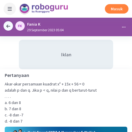
Masuk
Fania K
29 September 2023 05:04
Iklan
Pertanyaan
Akar-akar persamaan kuadrat x² + 15x + 56 = 0
adalah p dan q. Jika p < q, nilai p dan q berturut-turut
. . . .
a. 6 dan 8
b. 7 dan 8
c. -8 dan -7
d. -8 dan 7