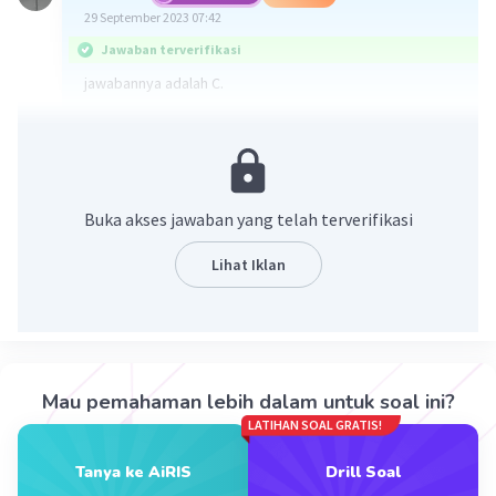
29 September 2023 07:42
Jawaban terverifikasi
jawabannya adalah C.
x²+15x+56 = 0
(x+8)(x+7) = 0
x = -8 atau x = -7.
karena p<q, maka nilai p dan q berturut-turut adalah -8
Buka akses jawaban yang telah terverifikasi
dan -7.
Lihat Iklan
·
0.0
(
0
)
Balas
Beri Rating
Mau pemahaman lebih dalam untuk soal ini?
LATIHAN SOAL GRATIS!
Iklan
Tanya ke AiRIS
Drill Soal