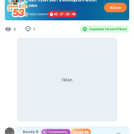
Ikuti Tryout SNBT & Menangkan E-Wallet
100rb
Klaim
Habis dalam
02
:
17
:
25
:
46
1
1
Jawaban terverifikasi
Iklan
Nanda R
Community
Level 89