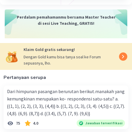
Perdalam pemahamanmu bersama Master Teacher
di sesi Live Teaching, GRATIS!
Klaim Gold gratis sekarang!
Dengan Gold kamu bisa tanya soal ke Forum
sepuasnya, lho.
Pertanyaan serupa
Dari himpunan pasangan berurutan berikut.manakah yang
kemungkinan merupakan ko- respondensi satu-satu? a.
{(1, 1), (2, 2), (3, 3), (4,4)} b. {(1, 2), (2, 3), (3, 4). (4,5)} c. {(2,7).
(4,8). (6,9). (8,7)} d. {(3.4), (5,7). (7, 9). (9,6)}
75
4.0
Jawaban terverifikasi