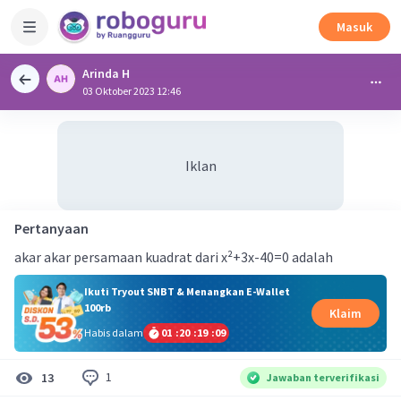
Masuk
Arinda H
03 Oktober 2023 12:46
Iklan
Pertanyaan
akar akar persamaan kuadrat dari x²+3x-40=0 adalah
Ikuti Tryout SNBT & Menangkan E-Wallet
100rb
Klaim
Habis dalam
01
:
20
:
19
:
09
1
13
Jawaban terverifikasi