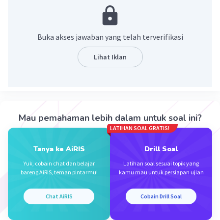
Buka akses jawaban yang telah terverifikasi
Lihat Iklan
·
0.0
(
0
)
Balas
Beri Rating
Mau pemahaman lebih dalam untuk soal ini?
LATIHAN SOAL GRATIS!
Tanya ke AiRIS
Drill Soal
Yuk, cobain chat dan belajar
Latihan soal sesuai topik yang
Iklan
bareng AiRIS, teman pintarmu!
kamu mau untuk persiapan ujian
Chat AiRIS
Cobain Drill Soal