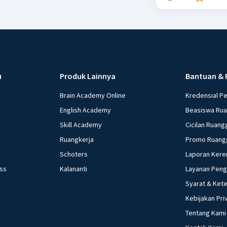
u
Produk Lainnya
Bantuan & 
Brain Academy Online
Kredensial P
English Academy
Beasiswa Ru
Skill Academy
Cicilan Ruang
Ruangkerja
Promo Ruang
Schoters
Laporan Kere
ess
Kalananti
Layanan Pen
Syarat & Ket
Kebijakan Pri
Tentang Kami