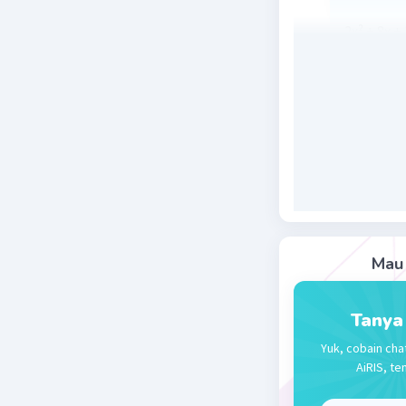
2x² + 8x + 
a = 2, b = 
p + q = -b/
p.q = c/a =
Beri R
Mau 
Tanya
Yuk, cobain cha
AiRIS, te