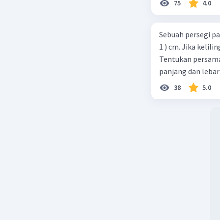
75
4.0
Sebuah persegi pa
1 ) cm. Jika kelil
Tentukan persamaa
panjang dan lebar
38
5.0