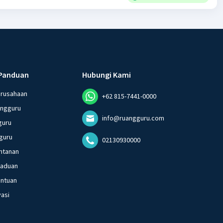
Panduan
Hubungi Kami
erusahaan
+62 815-7441-0000
angguru
info@ruangguru.com
guru
guru
02130930000
ntanan
gaduan
entuan
vasi