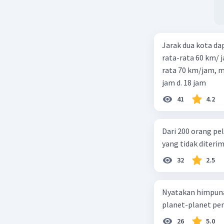
Jarak dua kota d
rata-rata 60 km/ 
rata 70 km/jam, maka waktu
jam d. 18 jam
41
4.2
Dari 200 orang pe
yang tidak diterima
32
2.5
Nyatakan himpuna
planet-planet pen
26
5.0