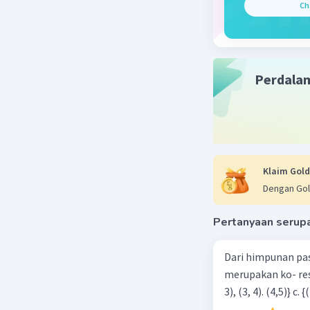
Ch
Perdala
Klaim Gold
Dengan Gol
Pertanyaan serup
Dari himpunan pa
merupakan ko- respondensi satu-satu? a. {(1, 1), (2, 2), (3, 3), (4,4)} b. {(1, 2), (2,