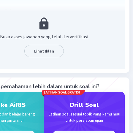
11 = 0
8 dan c = 11
a = -8/2 = -4
Buka akses jawaban yang telah terverifikasi
 11/2 = 5,5
Lihat Iklan
·
0.0
(
0
)
Balas
ating
pemahaman lebih dalam untuk soal ini?
LATIHAN SOAL GRATIS!
 ke AiRIS
Drill Soal
Iklan
t dan belajar bareng
Latihan soal sesuai topik yang kamu mau
man pintarmu!
untuk persiapan ujian