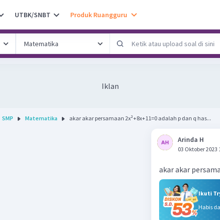
UTBK/SNBT
Produk Ruangguru
Iklan
SMP
Matematika
akar akar persamaan 2x²+8x+11=0 adalah p dan q has...
Arinda H
03 Oktober 2023 
akar akar persama
Ikuti T
Habis d