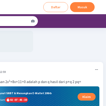
Daftar
Masuk
12:59
an 2x²+8x+11=0 adalah p dan q hasil dari p+q 2 pq=
ryout SNBT & Menangkan E-Wallet 100rb
Klaim
alam
02
:
07
:
45
:
32