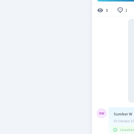
1
1
Sumber W
03 Oktober 2
Jawaban 