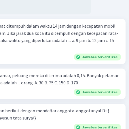
apat ditempuh dalam waktu 14 jam dengan kecepatan mobil
jam. Jika jarak dua kota itu ditempuh dengan kecepatan rata-
 yang diperlukan adalah .... a. 9 jam b. 12 jam c. 15
Jawaban terverifikasi
lamar, peluang mereka diterima adalah 0,15. Banyak pelamar
 adalah ... orang. A. 30 B. 75 C. 150 D. 170
Jawaban terverifikasi
n berikut dengan mendaftar anggota-anggotanyal D={
yusun tata surya\}
Jawaban terverifikasi