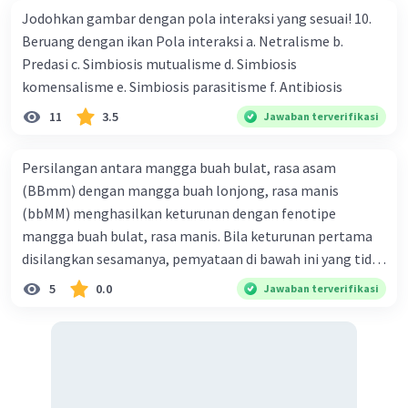
Jodohkan gambar dengan pola interaksi yang sesuai! 10.
Beruang dengan ikan Pola interaksi a. Netralisme b.
Predasi c. Simbiosis mutualisme d. Simbiosis
komensalisme e. Simbiosis parasitisme f. Antibiosis
11
3.5
Jawaban terverifikasi
Persilangan antara mangga buah bulat, rasa asam
(BBmm) dengan mangga buah lonjong, rasa manis
(bbMM) menghasilkan keturunan dengan fenotipe
mangga buah bulat, rasa manis. Bila keturunan pertama
disilangkan sesamanya, pemyataan di bawah ini yang tidak
benar mengenai keturunan yang dihasilkan dari
5
0.0
Jawaban terverifikasi
persilangan terse but adalah ... A. dihasilkan sembilan
mangga buah bulat, rasa mants B. dihasilkan tiga mangga
buah lonjong, rasa asam C. dihasi lkan tiga mangga buah
bulat, rasa manis D. dihasi lkan tiga mangga buah bulat,
rasa asam