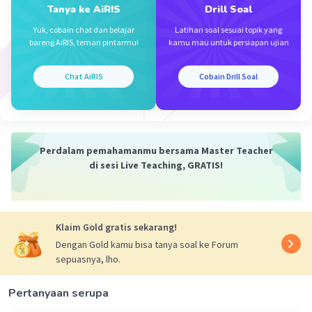
Hasil pengukuran= skala menit(jarum kecil) +
Tanya ke AiRIS
Drill Soal
Iklan
skala detik(jarum besar)
Yuk, cobain chat dan belajar
Latihan soal sesuai topik yang
Maka jawabannya b. 50 menit 39 detik
bareng AiRIS, teman pintarmu!
kamu mau untuk persiapan ujian
·
0.0
(
0
)
Balas
Beri Rating
Chat AiRIS
Cobain Drill Soal
Perdalam pemahamanmu bersama Master Teacher
di sesi Live Teaching, GRATIS!
Klaim Gold gratis sekarang!
Dengan Gold kamu bisa tanya soal ke Forum
sepuasnya, lho.
Pertanyaan serupa