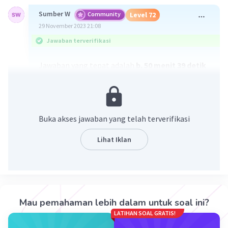
Sumber W
Community
Level 72
29 November 2023 21:08
Jawaban terverifikasi
Jawaban yang tepat adalah
b. 50 menit 39 detik
Penjelasan :
Hasil Pengukuran = Skala Menit + Skala detik
= 50 Menit + 39 detik
Buka akses jawaban yang telah terverifikasi
= 50 menit 39 detik
Lihat Iklan
·
0.0
(
0
)
Balas
Beri Rating
Ariq G
Level 71
30 November 2023 12:22
Mau pemahaman lebih dalam untuk soal ini?
Jawaban terverifikasi
LATIHAN SOAL GRATIS!