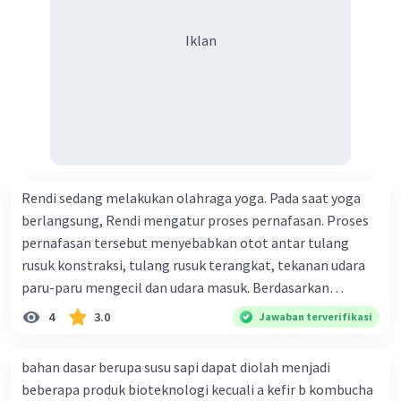
Iklan
Rendi sedang melakukan olahraga yoga. Pada saat yoga
berlangsung, Rendi mengatur proses pernafasan. Proses
pernafasan tersebut menyebabkan otot antar tulang
rusuk konstraksi, tulang rusuk terangkat, tekanan udara
paru-paru mengecil dan udara masuk. Berdasarkan
informasi tersebut, dapat disimpulkan bahwa Rendi
4
3.0
Jawaban terverifikasi
sedang melakukan proses pernafasan....
bahan dasar berupa susu sapi dapat diolah menjadi
beberapa produk bioteknologi kecuali a kefir b kombucha