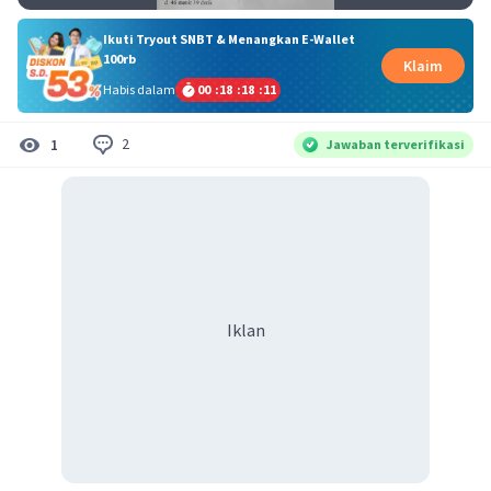
Ikuti Tryout SNBT & Menangkan E-Wallet
100rb
Klaim
Habis dalam
00
:
18
:
18
:
10
2
1
Jawaban terverifikasi
Iklan