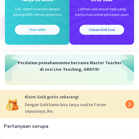
akan pembayaran pajak dapat tumbuh dengan baik.
Yuk, cobain chat dan belajar
Latihan soal sesuai topik yang
bareng AiRIS, teman pintarmu!
kamu mau untuk persiapan ujian
·
0.0
(
0
)
Balas
Beri Rating
Chat AiRIS
Cobain Drill Soal
Perdalam pemahamanmu bersama Master Teacher
Iklan
di sesi Live Teaching, GRATIS!
Klaim Gold gratis sekarang!
Dengan Gold kamu bisa tanya soal ke Forum
sepuasnya, lho.
Pertanyaan serupa