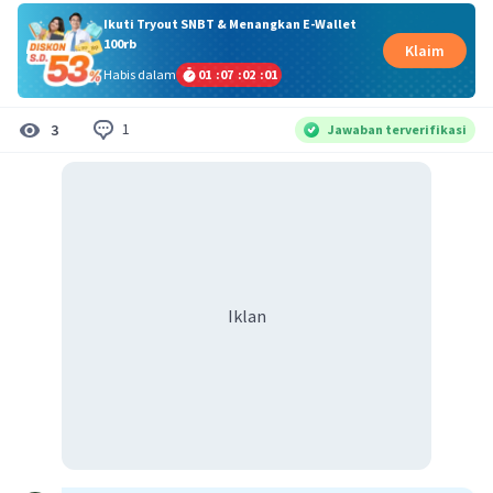
Ikuti Tryout SNBT & Menangkan E-Wallet
100rb
Klaim
Habis dalam
01
:
07
:
02
:
01
1
3
Jawaban terverifikasi
Iklan