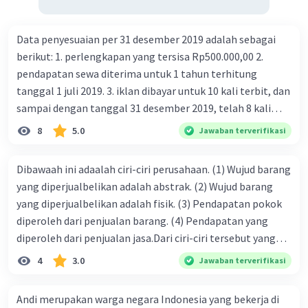
Data penyesuaian per 31 desember 2019 adalah sebagai
berikut: 1. perlengkapan yang tersisa Rp500.000,00 2.
pendapatan sewa diterima untuk 1 tahun terhitung
tanggal 1 juli 2019. 3. iklan dibayar untuk 10 kali terbit, dan
sampai dengan tanggal 31 desember 2019, telah 8 kali
terbit. 4. gaji terutang untuk periode berjalan sebesar
8
5.0
Jawaban terverifikasi
Rp800.000,00 dari data di atas, pencatatan jurnal pembalik
yang benar adalah ....
Dibawaah ini adaalah ciri-ciri perusahaan. (1) Wujud barang
yang diperjualbelikan adalah abstrak. (2) Wujud barang
yang diperjualbelikan adalah fisik. (3) Pendapatan pokok
diperoleh dari penjualan barang. (4) Pendapatan yang
diperoleh dari penjualan jasa.Dari ciri-ciri tersebut yang
merupakan ciri dari perusahaan dagang ditunjukan pada
4
3.0
Jawaban terverifikasi
nomor…. a. 1 dan 3 b. 3 dan 4 c. 2 dan 3 d. 1 dan 2 e. 2 dan 4
Andi merupakan warga negara Indonesia yang bekerja di