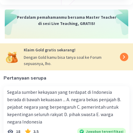
menetapkan UUD 1945, serta melaksanakan
fungsi-fungsi lain yang diatur dalam undang-
undang.
Perdalam pemahamanmu bersama Master Teacher
di sesi Live Teaching, GRATIS!
·
0.0
(
0
)
Balas
Beri Rating
Nanda R
Community
Level 89
Klaim Gold gratis sekarang!
21 November 2023 04:14
Dengan Gold kamu bisa tanya soal ke Forum
Jawaban terverifikasi
sepuasnya, lho.
kewenangan, tugas dan fungsi MPR memang
Pertanyaan serupa
Iklan
telah diatur dalam UU MD3 (UU No. 17 tahun
2014, yang telah beberapa kali direvisi, terakhir
Segala sumber kekayaan yang terdapat di Indonesia
UU No. 13 tahun 2019 tentang perubahan ketiga
berada di bawah kekuasaan ... A. negara bekas penjajah B.
atas UU No. 17 tahum 2014).
pejabat negara yang berpengaruh C. pemerintah untuk
kepentingan seluruh rakyat D. pihak swasta E. warga
·
0.0
(
0
)
Balas
Beri Rating
negara Indonesia
18
3.5
Jawaban terverifikasi