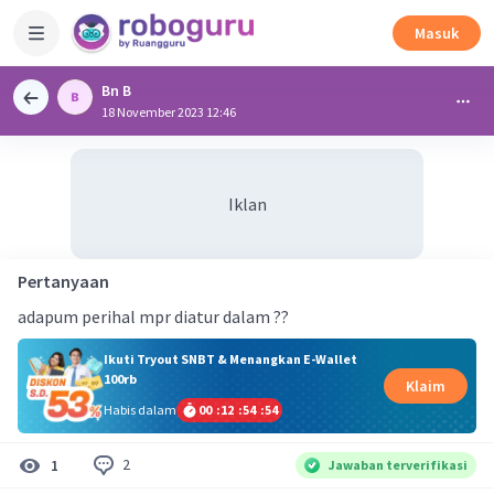
Masuk
Bn B
18 November 2023 12:46
Iklan
Pertanyaan
adapum perihal mpr diatur dalam ??
Ikuti Tryout SNBT & Menangkan E-Wallet
100rb
Klaim
Habis dalam
00
:
12
:
54
:
53
2
1
Jawaban terverifikasi