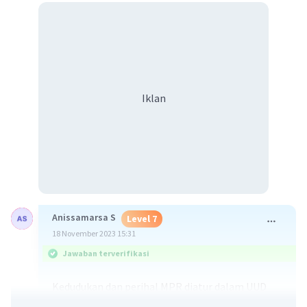
Iklan
Anissamarsa S
Level 7
18 November 2023 15:31
Jawaban terverifikasi
Kedudukan dan perihal MPR diatur dalam UUD
1945 dan undang-undang yang terkait. MPR