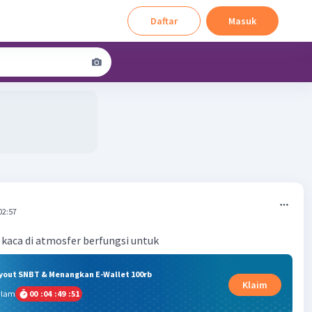
Daftar
Masuk
02:57
kaca di atmosfer berfungsi untuk
ryout SNBT & Menangkan E-Wallet 100rb
Klaim
alam
00
:
04
:
49
:
50