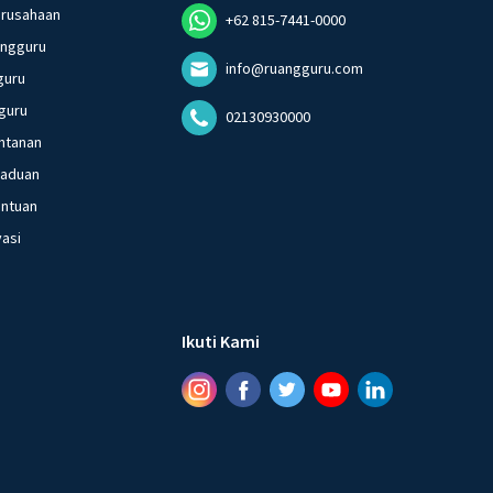
erusahaan
+62 815-7441-0000
angguru
info@ruangguru.com
guru
guru
02130930000
ntanan
gaduan
entuan
vasi
Ikuti Kami