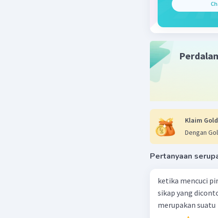
tetap sta
Ch
yang berb
Kesimpul
Jadi, ada
Perdala
bumi dari
Semoga p
Beri R
Klaim Gold
Sumber W
Dengan Gol
04 Januari 2
Jawaban 
Pertanyaan serup
Gas CO2 d
ketika mencuci pi
(GRK) mer
sikap yang dicon
infra mer
merupakan suatu