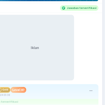
Jawaban terverifikasi
Iklan
Gold
Level 87
024 03:38
terverifikasi