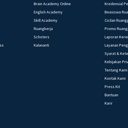
Brain Academy Online
Kredensial P
English Academy
Beasiswa Ru
Skill Academy
Cicilan Ruang
Ruangkerja
Promo Ruang
Schoters
Laporan Kere
ess
Kalananti
Layanan Pen
Syarat & Ket
Kebijakan Pri
Tentang Kami
Kontak Kami
Press Kit
Bantuan
Karir