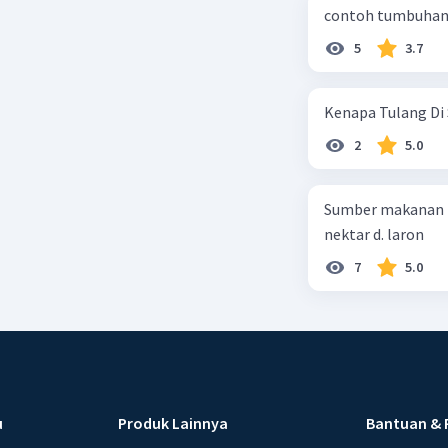
contoh tumbuhan 
5
3.7
Kenapa Tulang Di 
2
5.0
Sumber makanan kupu-kupu dewa
nektar d. laron
7
5.0
u
Produk Lainnya
Bantuan & 