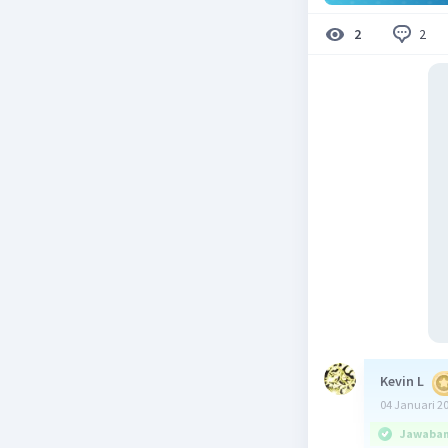
2
2
Kevin L
04 Januari 2
Jawaban 