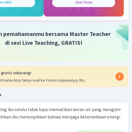
bil dan melindungi kehidupan di bumi dari radiasi matahari
at AiRIS
Chat Tutor
ahaya.
an:
nya gas rumah kaca di atmosfer berfungsi untuk melindungi
m pemahamanmu bersama Master Teacher
 radiasi matahari dan menjaga suhu bumi tetap stabil.
di sesi Live Teaching, GRATIS!
enjelasan ini membantu Anda 🙂
·
0.0
(
0
)
Balas
ating
 gratis sekarang!
Community
Level 72
d kamu bisa tanya soal ke Forum sepuasnya, lho.
024 06:50
terverifikasi
a
an gas lainnya ini disebut gas rumah kaca. Gas rumah kaca
Iklan
ring ibu selalu tidak lupa mematikan keran air yang mengalir
upakan gas di atmosfer yang berfungsi menyerap radiasi
tohkan ibu menunjukkan bahwa menjaga ketersediaan energi
ah dan ikut menentukan suhu atmosfer.