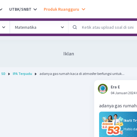
UTBK/SNBT
Produk Ruangguru
Iklan
SD
IPA Terpadu
adanya gas rumah kaca di atmosfer berfungsi untuk...
Era E
04 Januari 2024 
adanya gas rumah 
Ikuti T
Habis d