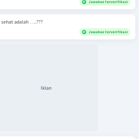
Jawaban terverifikasi
·
0.0
(
0
)
Balas
ating
n sehat adalah …..???
Jawaban terverifikasi
Iklan