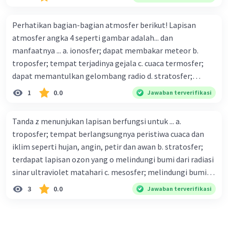
Perhatikan bagian-bagian atmosfer berikut! Lapisan
atmosfer angka 4 seperti gambar adalah... dan
manfaatnya ... a. ionosfer; dapat membakar meteor b.
troposfer; tempat terjadinya gejala c. cuaca termosfer;
dapat memantulkan gelombang radio d. stratosfer;
merupakan ruangan hampa udara e. mesosfer; melindungi
1
0.0
Jawaban terverifikasi
bumi dari benda angkasa
Tanda z menunjukan lapisan berfungsi untuk ... a.
troposfer; tempat berlangsungnya peristiwa cuaca dan
iklim seperti hujan, angin, petir dan awan b. stratosfer;
terdapat lapisan ozon yang o melindungi bumi dari radiasi
sinar ultraviolet matahari c. mesosfer; melindungi bumi
dari jatuhan benda luar angkasa seperti meteor d.
3
0.0
Jawaban terverifikasi
termosfer; terdapat lapisan ionosfer yang memiliki fungsi
sebagai penyebaran gelombang rasio e. eksosfer; lapisan
yang berbatasan langsung dengan luar angkasa