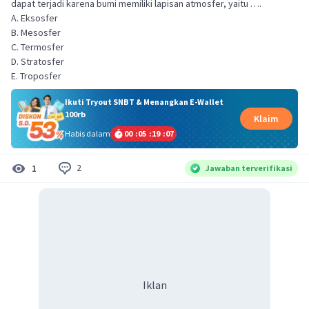
dapat terjadi karena bumi memiliki lapisan atmosfer, yaitu ….
A. Eksosfer
B. Mesosfer
C. Termosfer
D. Stratosfer
E. Troposfer
Ikuti Tryout SNBT & Menangkan E-Wallet
100rb
Klaim
Habis dalam
00
:
05
:
19
:
07
2
1
Jawaban terverifikasi
Iklan