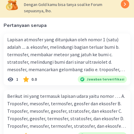
Dengan Gold kamu bisa tanya soal ke Forum
sepuasnya, lho.
Pertanyaan serupa
Lapisan atmosfer yang ditunjukan oleh nomor 1 (satu)
·
0.0
(
0
)
Balas
Beri Rating
adalah .... a. eksosfer, melindungi bagian terluar bumi b.
termosfer, membakar meteor yang jatuh ke bumi c.
stratosfer, melindungi bumi dari sinar ultraviolet d.
mesosfer, memancarkan gelombang radio e. troposfer,
memproses fenomena cuaca dan iklim
1
0.0
Jawaban terverifikasi
Berikut ini yang termasuk lapisan udara yaitu nomor …. A.
Troposfer, mesosfer, termosfer, geosfer dan eksosfer B.
Troposfer, mesosfer, geosfer, stratosfer, dan eksosfer C.
Troposfer, geosfer, termosfer, stratosfer, dan eksosfer D.
Troposfer, mesosfer, termosfer, stratosfer, dan eksosfer
E. Troposfer, mesosfer, termosfer, stratosfer, dan geosfer