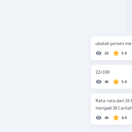
ubalah persen me
20
5.0
22×100
46
5.0
Rata-rata dari 10 
menjadi 30.Carilah
40
4.0