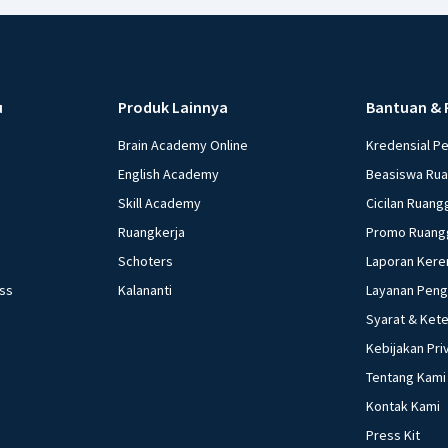
u
Produk Lainnya
Bantuan & 
Brain Academy Online
Kredensial P
English Academy
Beasiswa Ru
Skill Academy
Cicilan Ruang
Ruangkerja
Promo Ruang
Schoters
Laporan Kere
ess
Kalananti
Layanan Pen
Syarat & Ket
Kebijakan Pri
Tentang Kami
Kontak Kami
Press Kit