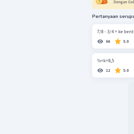
Dengan Gol
Pertanyaan serup
7/8 - 3/4 = ke be
66
5.0
⅓×k=8,5
12
5.0