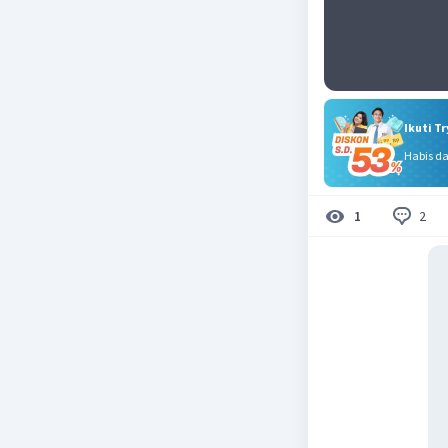
Ikuti T
Habis d
2
1