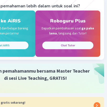
pemahaman lebih dalam untuk soal ini?
aaa D
Level 75
2023 08:53
 ke AiRIS
Roboguru Plus
t dan belajar bareng
Dapatkan pembahasan soal
ga pake
man pintarmu!
lama
, langsung dari Tutor!
Iklan
·
0.0
(
0
)
Balas
ating
at AiRIS
Chat Tutor
m pemahamanmu bersama Master Teacher
di sesi Live Teaching, GRATIS!
 gratis sekarang!