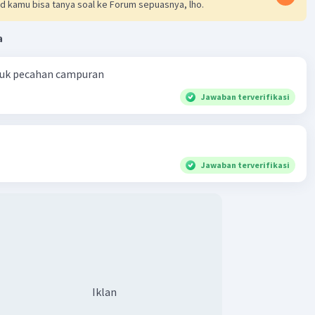
d kamu bisa tanya soal ke Forum sepuasnya, lho.
a
ntuk pecahan campuran
Jawaban terverifikasi
Jawaban terverifikasi
Iklan