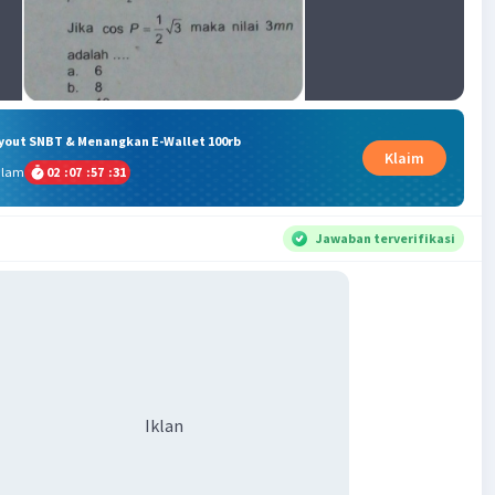
ryout SNBT & Menangkan E-Wallet 100rb
Klaim
alam
02
:
07
:
57
:
30
Jawaban terverifikasi
Iklan