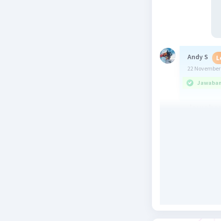
Andy S
L
22 November 
Jawaban 
Jawaban
Beri R