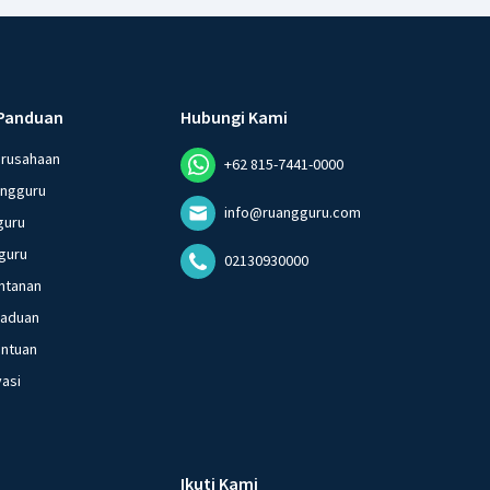
Panduan
Hubungi Kami
erusahaan
+62 815-7441-0000
angguru
info@ruangguru.com
guru
guru
02130930000
ntanan
gaduan
entuan
vasi
Ikuti Kami