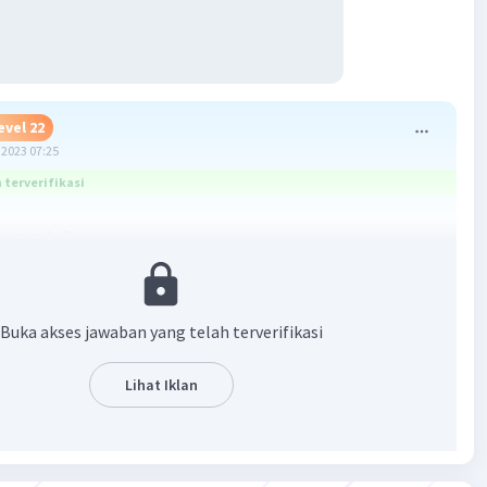
evel 22
2023 07:25
terverifikasi
 nya b 8
Buka akses jawaban yang telah terverifikasi
Lihat Iklan
·
5.0
(
2
)
Balas
ating