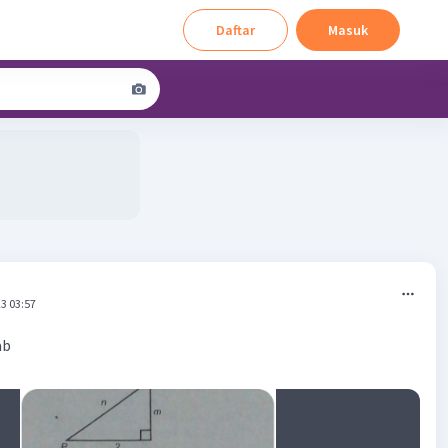
Daftar
Masuk
3 03:57
ab