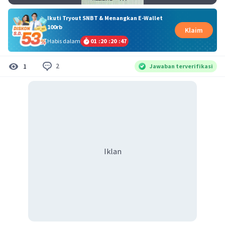
Ikuti Tryout SNBT & Menangkan E-Wallet
100rb
Klaim
Habis dalam
01
:
20
:
20
:
46
2
1
Jawaban terverifikasi
Iklan