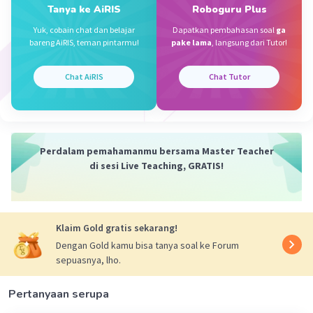
= ½ x 22/7 x 7 x 7
Tanya ke AiRIS
Roboguru Plus
2
= 77 cm
Yuk, cobain chat dan belajar
Dapatkan pembahasan soal
ga
bareng AiRIS, teman pintarmu!
pake lama
, langsung dari Tutor!
Keliling = Keliling ½ Lingkaran + 2 x diameter
= (½ x 𝞹 x AB) + (2 x AB)
Chat AiRIS
Chat Tutor
= (½ x 22/7 x 14) + (2 x 14)
= 22 + 28
= 50 cm
Perdalam pemahamanmu bersama Master Teacher
di sesi Live Teaching, GRATIS!
·
0.0
(
0
)
Balas
Beri Rating
Humayraa H
Level 21
Klaim Gold gratis sekarang!
21 November 2023 10:11
Dengan Gold kamu bisa tanya soal ke Forum
Luasnya 77cm
sepuasnya, lho.
Kelilingnya 50cm
Iklan
Pertanyaan serupa
·
0.0
(
0
)
Balas
Beri Rating