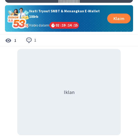
Ikuti Tryout SNBT & Menangkan E-Wallet
100rb
Klaim
Habis dalam
02
:
19
:
14
:
15
1
1
Iklan