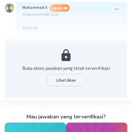
Muhammad A
Level 44
21 November 2023 12:23
Main hp
·
0.0
(
0
)
Balas
Beri Rating
Buka akses jawaban yang telah terverifikasi
Lihat Iklan
Iklan
Mau jawaban yang terverifikasi?