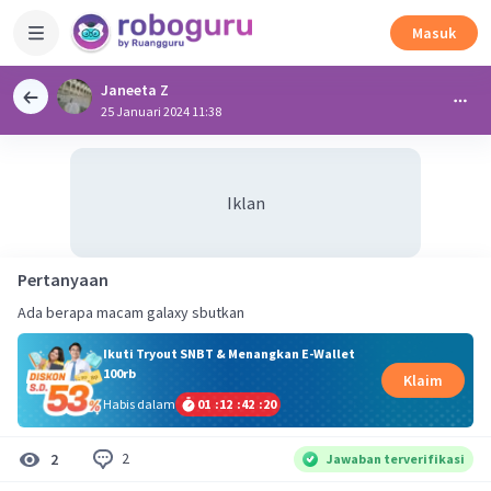
Masuk
Janeeta Z
25 Januari 2024 11:38
Iklan
Pertanyaan
Ada berapa macam galaxy sbutkan
Ikuti Tryout SNBT & Menangkan E-Wallet
100rb
Klaim
Habis dalam
01
:
12
:
42
:
20
2
2
Jawaban terverifikasi