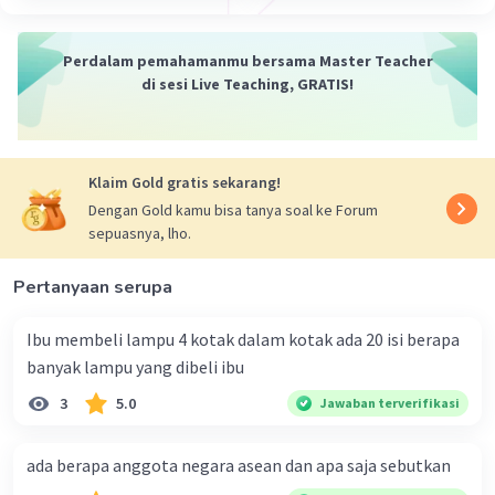
memiliki berat sekitar 700 miliar hingga 2 triliun kali lebih
berat dari Matahari. Macam-macam galaksi ini
merupakan salah satu galaksi yang memiliki berbagai
Perdalam pemahamanmu bersama Master Teacher
benda angkasa di dalamnya dan bergerak dengan
di sesi Live Teaching, GRATIS!
sangat teratur.
Galaksi Andromeda
Klaim Gold gratis sekarang!
Merupakan galaksi besar dengan garis tengah hampir
Dengan Gold kamu bisa tanya soal ke Forum
200 ribu tahun cahaya. Andromeda sendiri memiliki
sepuasnya, lho.
massa 300 hingga 400 biliun kali masa matahari.
Pertanyaan serupa
Struktur Galaksi Andromeda cukup mirip dengan Galaksi
Bimasakti yakni berbentuk spiral. Jaraknya sekitar 2,5
Ibu membeli lampu 4 kotak dalam kotak ada 20 isi berapa
juta tahun cahaya. Ukuran Andromeda bisa terlihat
banyak lampu yang dibeli ibu
seperti bulan dan memiliki ukuran lebih dari 7 kali
diameter sudut bulan. Galaksi ini berisi 1 triliun bintang
3
5.0
Jawaban terverifikasi
dan sangatlah jauh.
ada berapa anggota negara asean dan apa saja sebutkan
Galaksi Magellan