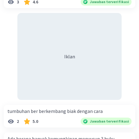
3
4.6
Jawaban terverifikasi
Macam-macam galaksi berikutnya adalah Galaksi
Magellan. Galaksi ini sering juga disebut awan Magellan
yang terbagi menjadi awan Magellan kecil dan besar.
Ukuran keduanya adalah 14 ribu tahun cahaya serta 7
ribu tahun cahaya. Awan Magellan besar dan kecil
memiliki jarak 160.000 tahun cahaya. Magellan mengorbit
pada satelit Galaksi Bima Sakti
Iklan
Galaksi Ursa Mayor, Black Eye, dan Pusaran Air
Galaksi Ursa Mayor
Galaksi Ursa Mayor merupakan macam-macam galaksi
berikutnya. Galaksi Ursa Mayor ini memiliki jarak hingga
10 juta tahun cahaya dari bumi. Galaksi ini biasanya
tumbuhan ber berkembang biak dengan cara
sering dikenal dengan nama galaksi beruang besar.
2
5.0
Jawaban terverifikasi
Ursa Mayor sering dikenal oleh nusantara karena terlihat
sebagai tujuh bintang terang yang berguna bagi kapal
Ada berapa banyak kemungkinan menyusun 3 buku