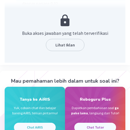
dengan panjang 0,32
maaf kalau salah🙏
Buka akses jawaban yang telah terverifikasi
·
0.0
(
0
)
Balas
Beri Rating
Lihat Iklan
Evelyn E
Level 70
29 November 2023 03:52
Jawaban terverifikasi
Mau pemahaman lebih dalam untuk soal ini?
Semoga membantu
Iklan
Tanya ke AiRIS
Roboguru Plus
Yuk, cobain chat dan belajar
Dapatkan pembahasan soal
ga
bareng AiRIS, teman pintarmu!
pake lama
, langsung dari Tutor!
Chat AiRIS
Chat Tutor