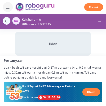
Masuk
Keishanum A
28 November 2023 23:15
Iklan
Pertanyaan
ada 4 buah tali yang terdiri dari 0,27 m berwarna biru, 0,2 m tali warna
hijau. 0,32 m tali warna merah dan 0,3 m tali warna kuning. Tali yang
paling panjang adalah tali yang berwarna?
Ikuti Tryout SNBT & Menangkan E-Wallet
100rb
Klaim
Habis dalam
00
:
11
:
57
:
20