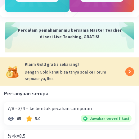
·
0.0
(
0
)
Balas
Beri Rating
Sharkan A
Level 24
Perdalam pemahamanmu bersama Master Teacher
29 November 2023 05:19
di sesi Live Teaching, GRATIS!
warna merah
Klaim Gold gratis sekarang!
Dengan Gold kamu bisa tanya soal ke Forum
sepuasnya, lho.
Pertanyaan serupa
7/8 - 3/4 = ke bentuk pecahan campuran
65
5.0
Jawaban terverifikasi
⅓×k=8,5