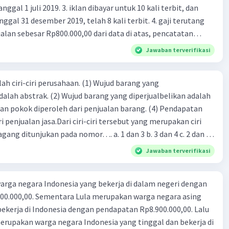
 iklan dibayar untuk 10 kali terbit, dan
gal 31 desember 2019, telah 8 kali terbit. 4. gaji terutang
alan sebesar Rp800.000,00 dari data di atas, pencatatan
ng benar adalah ....
Jawaban terverifikasi
ah ciri-ciri perusahaan. (1) Wujud barang yang
dalah abstrak. (2) Wujud barang yang diperjualbelikan adalah
atan pokok diperoleh dari penjualan barang. (4) Pendapatan
i penjualan jasa.Dari ciri-ciri tersebut yang merupakan ciri
gang ditunjukan pada nomor…. a. 1 dan 3 b. 3 dan 4 c. 2 dan 3
4
Jawaban terverifikasi
rga negara Indonesia yang bekerja di dalam negeri dengan
n Rp8.900.000,00. Lalu
ndonesia yang tinggal dan bekerja di