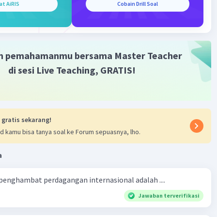
at AiRIS
Cobain Drill Soal
n Terbatas/PT adalah
badan usaha yang modalnya
saham-saham
.
Saham
ini adalah
tanda penyertaan modal
PT
.
 3 bentuk usaha BUMS antara lain Badan usaha
m pemahamanmu bersama Master Teacher
gan, Firma (FA), Perseroan Terbatas/PT
di sesi Live Teaching, GRATIS!
·
0.0
(
0
)
Balas
ating
 gratis sekarang!
d kamu bisa tanya soal ke Forum sepuasnya, lho.
a
Iklan
 penghambat perdagangan internasional adalah ....
Jawaban terverifikasi