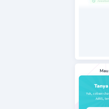
Jawaban 
Jawabanny
Perseroa
BUMS atau
jenis bad
swasta. T
secara op
menciptak
1. Badan 
Badan usa
Mau 
dikelola 
penuh te
2.Firma (F
Tanya
Firma ad
Yuk, cobain cha
sebuah b
AiRIS, te
membagi 
3. Perser