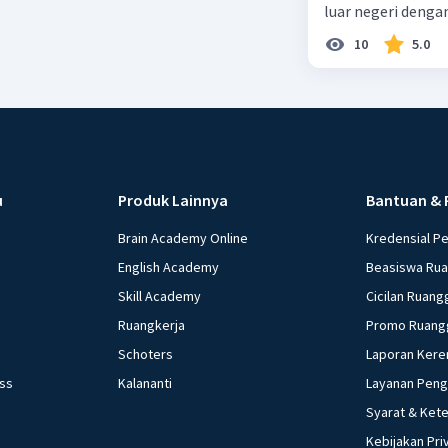
luar negeri denga
10
5.0
u
Produk Lainnya
Bantuan & 
Brain Academy Online
Kredensial P
English Academy
Beasiswa Ru
Skill Academy
Cicilan Ruang
Ruangkerja
Promo Ruang
Schoters
Laporan Kere
ess
Kalananti
Layanan Pen
Syarat & Ket
Kebijakan Pri