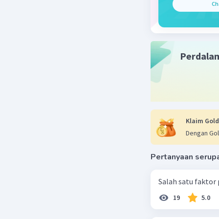
Ch
Perseroa
berupa 
kepada 
Jadi, Ada
Perdala
perseoran
Beri R
Klaim Gold
Dengan Gol
Pertanyaan serup
Salah satu faktor
19
5.0