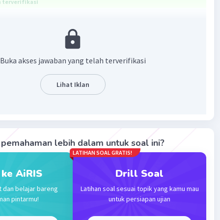
terverifikasi
a adalah Badan usaha perseorangan, Firma (FA),
n Terbatas/PT
Buka akses jawaban yang telah terverifikasi
 Badan Usaha Milik Swasta pada dasarnya adalah sebuah
an usaha yang sebagian besar modalnya dimiliki oleh pihak
ujuan dari BUMS sendiri yaitu mendapatkan keuntungan
Lihat Iklan
timal dalam hal pengembangan usaha serta modalnya dan
an lapangan pekerjaan bagi masyarakat.
usaha perseorangan
ha perseorangan adalah suatu usaha yang
dimiliki,
pemahaman lebih dalam untuk soal ini?
dan dipimpin oleh seseorang
yang
bertanggung jawab
LATIHAN SOAL GRATIS!
rhadap risiko
dan kegiatan
perusahaan
.
A)
 ke AiRIS
Drill Soal
alah
persekutuan 2 orang atau lebih yang menjalankan
t dan belajar bareng
Latihan soal sesuai topik yang kamu mau
adan usaha
dengan
satu nama dan tujuan untuk
man pintarmu!
untuk persiapan ujian
hasil
yang diperoleh dari persekutuan tersebut.
oan Terbatas/PT