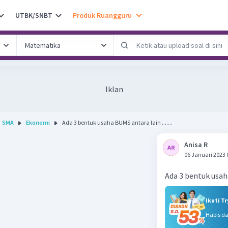
UTBK/SNBT
Produk Ruangguru
Iklan
SMA
Ekonomi
Ada 3 bentuk usaha BUMS antara lain .......
Anisa R
06 Januari 2023 
Ada 3 bentuk usaha
Ikuti T
Habis d