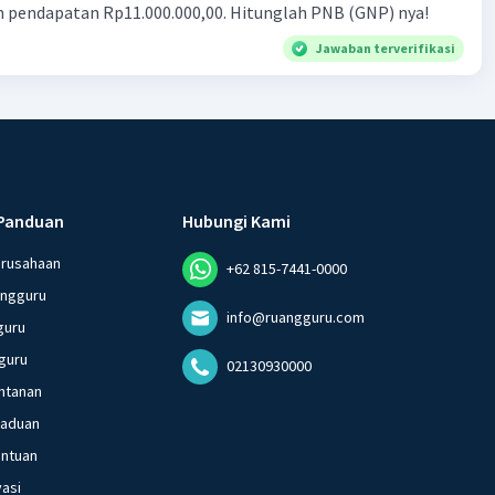
n pendapatan Rp11.000.000,00. Hitunglah PNB (GNP) nya!
Jawaban terverifikasi
Panduan
Hubungi Kami
erusahaan
+62 815-7441-0000
angguru
info@ruangguru.com
guru
guru
02130930000
ntanan
gaduan
entuan
vasi