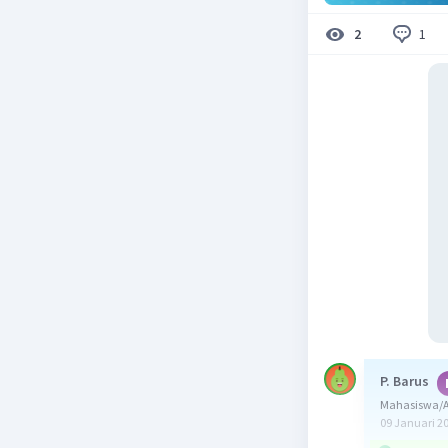
1
2
P. Barus
Mahasiswa/A
09 Januari 2