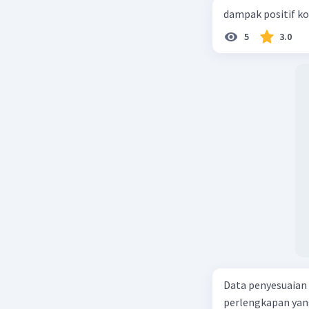
dampak positif ko
5
3.0
Data penyesuaian p
perlengkapan yang tersisa Rp500.0