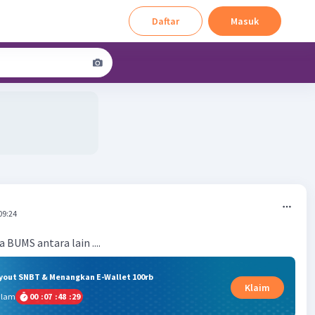
Daftar
Masuk
09:24
 BUMS antara lain ....
ryout SNBT & Menangkan E-Wallet 100rb
Klaim
alam
00
:
07
:
48
:
29