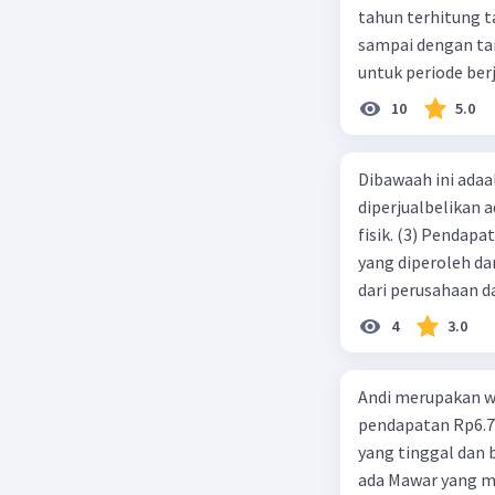
tahun terhitung tanggal 1 juli 2019. 3.
sampai dengan tang
untuk periode berj
jurnal pembalik ya
10
5.0
Dibawaah ini adaal
diperjualbelikan a
fisik. (3) Pendap
yang diperoleh dar
dari perusahaan da
d. 1 dan 2 e. 2 dan 
4
3.0
Andi merupakan wa
pendapatan Rp6.700.000,00. Sementara Lula merupakan warga negara asing
yang tinggal dan bekerja di Indonesia dengan pendapata
ada Mawar yang merupakan warga negara I