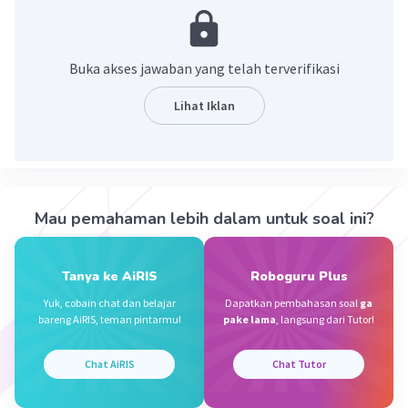
dengan baik dalam membentuk bagian tanaman
seperti daun, batang dan akar sehingga
didapatkan hasil bobot segar total tanaman
Buka akses jawaban yang telah terverifikasi
yang lebih tinggi.
Lihat Iklan
·
5.0
(
1
)
Balas
Beri Rating
Dela A
Community
Level 92
31 Januari 2024 12:45
Mau pemahaman lebih dalam untuk soal ini?
Jawaban terverifikasi
HP mix memiliki fungsi yaitu sebagai nutrisi
Tanya ke AiRIS
Roboguru Plus
Iklan
tanaman agar tanaman dapat tumbuh dengan
Yuk, cobain chat dan belajar
Dapatkan pembahasan soal
ga
baik pada hidroponik
bareng AiRIS, teman pintarmu!
pake lama
, langsung dari Tutor!
·
0.0
(
0
)
Balas
Beri Rating
Chat AiRIS
Chat Tutor