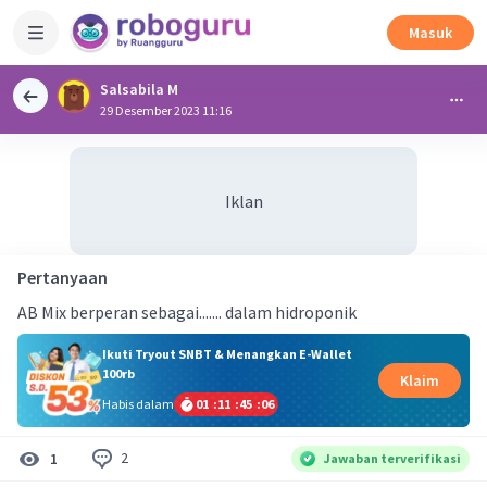
Masuk
Salsabila M
29 Desember 2023 11:16
Iklan
Pertanyaan
AB Mix berperan sebagai....... dalam hidroponik
Ikuti Tryout SNBT & Menangkan E-Wallet
100rb
Klaim
Habis dalam
01
:
11
:
45
:
05
2
1
Jawaban terverifikasi