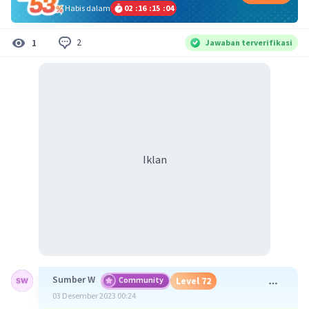
Habis dalam
02
:
16
:
15
:
04
2
1
Jawaban terverifikasi
Iklan
Sumber W
Community
Level 72
03 Desember 2023 00:24