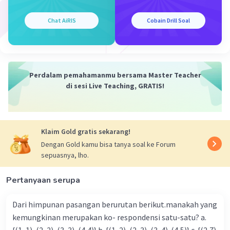
Community
Level 92
03 Desember 2023 00:32
Chat AiRIS
Cobain Drill Soal
Jawaban terverifikasi
Jawaban untuk soal no 1 adalah
a⁶/b⁵c³
Iklan
Jawaban untuk soal no 2 adalah
b⁵
Perdalam pemahamanmu bersama Master Teacher
Jawaban untuk soal no 3 adalah
5/64
di sesi Live Teaching, GRATIS!
Penjelasan lebih lengkap ada di gambar yaa
Klaim Gold gratis sekarang!
Dengan Gold kamu bisa tanya soal ke Forum
sepuasnya, lho.
Pertanyaan serupa
·
0.0
(
0
)
Balas
Beri Rating
Dari himpunan pasangan berurutan berikut.manakah yang
kemungkinan merupakan ko- respondensi satu-satu? a.