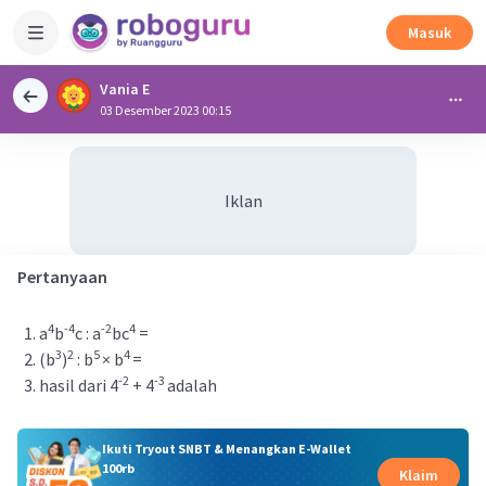
Masuk
Vania E
03 Desember 2023 00:15
Iklan
Pertanyaan
4
-4
-2
4
a
b
c : a
bc
=
3
2
5
4
(b
)
: b
× b
=
-2
-3
hasil dari 4
+ 4
adalah
Ikuti Tryout SNBT & Menangkan E-Wallet
100rb
Klaim