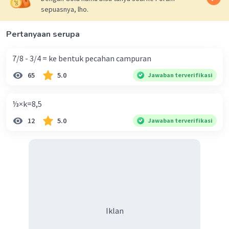
sepuasnya, lho.
Pertanyaan serupa
7/8 - 3/4 = ke bentuk pecahan campuran
65
5.0
Jawaban terverifikasi
⅓×k=8,5
12
5.0
Jawaban terverifikasi
Iklan