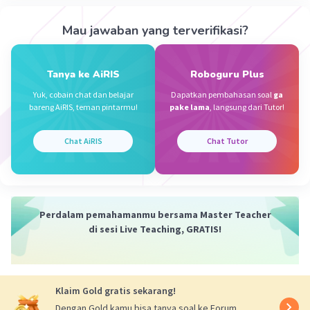
·
0.0
(
0
)
Balas
Beri Rating
Mau jawaban yang terverifikasi?
Tanya ke AiRIS
Roboguru Plus
Yuk, cobain chat dan belajar
Dapatkan pembahasan soal
ga
bareng AiRIS, teman pintarmu!
pake lama
, langsung dari Tutor!
Iklan
Chat AiRIS
Chat Tutor
Perdalam pemahamanmu bersama Master Teacher
di sesi Live Teaching, GRATIS!
Klaim Gold gratis sekarang!
Dengan Gold kamu bisa tanya soal ke Forum