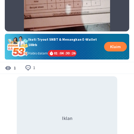
Ikuti Tryout SNBT & Menangkan E-Wallet
100rb
Klaim
Habis dalam
01
:
04
:
30
:
25
1
1
Iklan