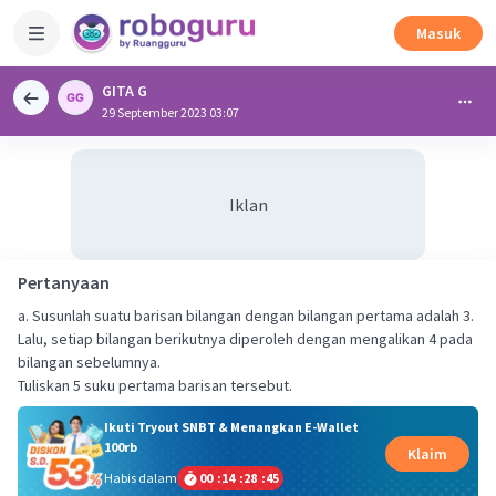
Masuk
GITA G
29 September 2023 03:07
Iklan
Pertanyaan
a. Susunlah suatu barisan bilangan dengan bilangan pertama adalah 3.
Lalu, setiap bilangan berikutnya diperoleh dengan mengalikan 4 pada
bilangan sebelumnya.
Tuliskan 5 suku pertama barisan tersebut.
Ikuti Tryout SNBT & Menangkan E-Wallet
100rb
Klaim
Habis dalam
00
:
14
:
28
:
45