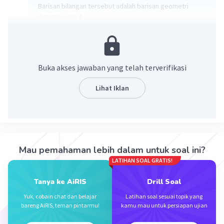
Barisan bilangan tersebut adalah barisan geometri
dengan rasio 4.
Rumus barisan geometri:
Un = a * r^(n-1)
Buka akses jawaban yang telah terverifikasi
Keterangan:
Lihat Iklan
Un = suku ke-n
a = suku pertama
r = rasio
Penyelesaian:
Mau pemahaman lebih dalam untuk soal ini?
LATIHAN SOAL GRATIS!
a = 3
r = 4
Tanya ke AiRIS
Drill Soal
Tuliskan 5 suku pertama barisan:
Yuk, cobain chat dan belajar
Latihan soal sesuai topik yang
bareng AiRIS, teman pintarmu!
kamu mau untuk persiapan ujian
U1 = 3 * 4^0 = 3