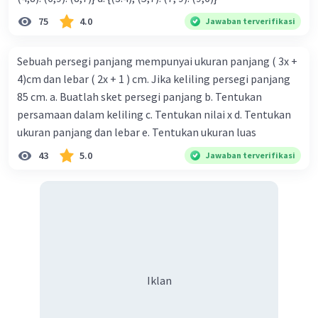
Un = a×r^(n-1) = 3×4^(n-1)
U1 = 3×4^(1-1) = 3×4^0 = 3×1 = 3
75
4.0
Jawaban terverifikasi
U2 = 3×4^(2-1) = 3×4^1 = 3×4 = 12
U3 = 3×4^(3-1) = 3×4^2 = 3×16 = 48
U4 = 3×4^(4-1) = 3×4^3 = 3×64 = 192
Sebuah persegi panjang mempunyai ukuran panjang ( 3x +
U5 = 3×4^(5-1) = 3×4^4 = 3×256 = 768.
4)cm dan lebar ( 2x + 1 ) cm. Jika keliling persegi panjang
85 cm. a. Buatlah sket persegi panjang b. Tentukan
lima suku pertama barisannya adalah 3,12,48,192, dan
persamaan dalam keliling c. Tentukan nilai x d. Tentukan
768.
ukuran panjang dan lebar e. Tentukan ukuran luas
·
0.0
(
0
)
Balas
Beri Rating
43
5.0
Jawaban terverifikasi
Iklan