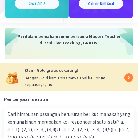
U2 = 3 * 4^1 = 12
Chat AiRIS
Cobain Drill Soal
U3 = 3 * 4^2 = 48
U4 = 3 * 4^3 = 192
U5 = 3 * 4^4 = 768
Jadi, 5 suku pertama barisan tersebut adalah 3, 12, 48,
Perdalam pemahamanmu bersama Master Teacher
192, dan 768.
di sesi Live Teaching, GRATIS!
·
0.0
(
0
)
Balas
Beri Rating
Klaim Gold gratis sekarang!
Nanda R
Community
Level 89
Dengan Gold kamu bisa tanya soal ke Forum
29 September 2023 03:53
sepuasnya, lho.
Jawaban terverifikasi
Pertanyaan serupa
jawabannya adalah lima suku pertama barisannya adalah
3,12,48,192, dan 768.
Iklan
Dari himpunan pasangan berurutan berikut.manakah yang
diketahui:
kemungkinan merupakan ko- respondensi satu-satu? a.
a = 3
{(1, 1), (2, 2), (3, 3), (4,4)} b. {(1, 2), (2, 3), (3, 4). (4,5)} c. {(2,7).
r = 4
(4,8). (6,9). (8,7)} d. {(3.4), (5,7). (7, 9). (9,6)}