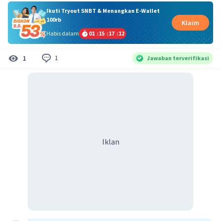
Ikuti Tryout SNBT & Menangkan E-Wallet
100rb
Klaim
Habis dalam
01
:
15
:
17
:
12
1
1
Jawaban terverifikasi
Iklan