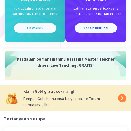
Yuk, cobain chat dan belajar
Latihan soal sesuai topik yang
bareng AiRIS, teman pintarmu!
kamu mau untuk persiapan ujian
Chat AiRIS
Cobain Drill Soal
Iklan
Perdalam pemahamanmu bersama Master Teacher
di sesi Live Teaching, GRATIS!
Klaim Gold gratis sekarang!
Dengan Gold kamu bisa tanya soal ke Forum
sepuasnya, lho.
Pertanyaan serupa