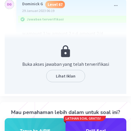
Dominick G
Level 67
29 Januari 2023 06:19
Jawaban terverifikasi
w.amount 1/w. amount 2 = d. amount 2/d.
amount 1
12/x = 4/7
if we cross multiply we get:
84=4x
Buka akses jawaban yang telah terverifikasi
we divide both sides by 4
21=x
Lihat Iklan
additional workers= new amount of workers-
initial amount of workers
21-12=9
In conclusion, we would need 9 more workers.
Mau pemahaman lebih dalam untuk soal ini?
·
5.0
(
1
)
Balas
Beri Rating
LATIHAN SOAL GRATIS!
Tanya ke AiRIS
Drill Soal