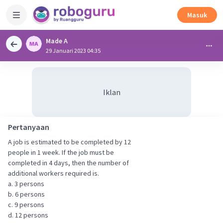
Masuk
Made A
29 Januari 2023 04:35
Iklan
Pertanyaan
A job is estimated to be completed by 12
people in 1 week. If the job must be
completed in 4 days, then the number of
additional workers required is.
a. 3 persons
b. 6 persons
c. 9 persons
d. 12 persons