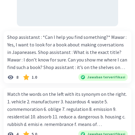
One guy says by the time he's 30, he will have made
his first million and the 17-year-old girl says she will
have become a top fashion designer.
(Seorang pria berkata di umurnya yang ke-30, dia
Shop assistanst : *Can I help you find something?* Mawar :
sudah akan meraih uang satu juta pertamanya
Yes, I want to look for a book about making coversations
dan seorang gadis berumur 17 tahun berkata dia
in Japaneases. Shop assistanst : What is the exact title?
sudah akan menjadi perancang mode terkenal.)
Mawar : I don’t know for sure. Can you show me where I can
find such a book? Shop assistant : it’s on the shelves on
Jadi, jawaban untuk soal ini adalah
"
will have
the corner in the foreign language section. Mawar : O.K.,
8
1.0
Jawaban terverifikasi
made
"
dan
"
will have become
".
thanks. Is there any discount for every purchase? Shop
assistant : Yes,. This month we offer ten percent discounts
Match the words on the left with its synonym on the right.
·
0.0
(
0
)
Balas
Beri Rating
for all items. Mawar : Great. The, may I see the catalog?
1. vehicle 2. manufacturer 3. hazardous 4. waste 5.
Shop assistant : Sure. You can use this computer to check
commemoration 6. oblige 7. regulation 8. emission 9.
our books. Mawar : Yes. Thanks you Shop assistant : *Is
residential 10. absorb 11. reduce a. dangerous b. housing c.
there anything else I can help, Miss?* Mawar : No, thanks.
rubbish d. emisi e. remembrance f. means of
Shop assistant : Alright. Happy shopping, Miss. 4. Pat
transportation g. rule h. producer i. force j. suck up k.
4
5.0
Jawaban terverifikasi