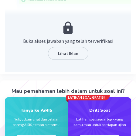
Jawaban untuk soal ini adalah
"
will have made
"
dan
"
will have become
".
Soal ini meminta untuk dilengkapi bagian
Buka akses jawaban yang telah terverifikasi
rumpangnya dengan bentuk kata kerja yang
sesuai.
Lihat Iklan
Untuk menjawab soalnya, perhatikan kalimat
berikut!
One guy says by the time he's 30, he ____ (make)
Mau pemahaman lebih dalam untuk soal ini?
his first million and the 17-year-old girl says she
LATIHAN SOAL GRATIS!
____ (become) a top fashion designer.
Tanya ke AiRIS
Drill Soal
(Seorang pria berkata di umurnya yang ke-30, dia
Yuk, cobain chat dan belajar
Latihan soal sesuai topik yang
____ (meraih) uang satu juta pertamanya dan
bareng AiRIS, teman pintarmu!
kamu mau untuk persiapan ujian
seorang gadis berumur 17 tahun berkata dia ____