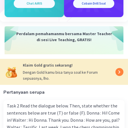
(menjadi) perancang mode terkenal.)
Chat AiRIS
Cobain Drill Soal
Kalimat tersebut menunjukkan pemakaian
Future Perfect Tense karena ada keterangan
waktu
by the time he's 30
(di umurnya yang ke-30
Perdalam pemahamanmu bersama Master Teacher
tahun) untuk menunjukkan rencana yang
di sesi Live Teaching, GRATIS!
kemungkinan sudah akan terjadi atau terlaksana
oleh seseorang di umur 30 tahun.
Sebagai catatan, Future Perfect Tense biasanya
Klaim Gold gratis sekarang!
ditulis bersamaan dengan Simple Present Tense
Dengan Gold kamu bisa tanya soal ke Forum
seperti '
one guy says
' dan '
the 17-year-old girl
sepuasnya, lho.
says
' pada kalimat di atas.
Pertanyaan serupa
Agar bagian rumpang terisi, ikuti rumus Future
Perfect Tense berikut!
Task 2 Read the dialogue below. Then, state whether the
sentences below are true (T) or false (F). Donna : Hi! Come
(+) S + will + have + V3 + O/C.
in! Walter : Hi Donna. Thank you. Donna : How are you, pal?
Walter : Terrific. Last week, I won the chess championship.