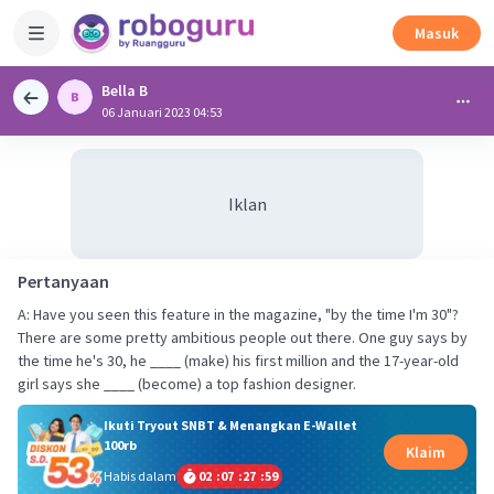
Masuk
Bella B
06 Januari 2023 04:53
Iklan
Pertanyaan
A: Have you seen this feature in the magazine, "by the time I'm 30"?
There are some pretty ambitious people out there. One guy says by
the time he's 30, he ____ (make) his first million and the 17-year-old
girl says she ____ (become) a top fashion designer.
Ikuti Tryout SNBT & Menangkan E-Wallet
100rb
Klaim
Habis dalam
02
:
07
:
27
:
58