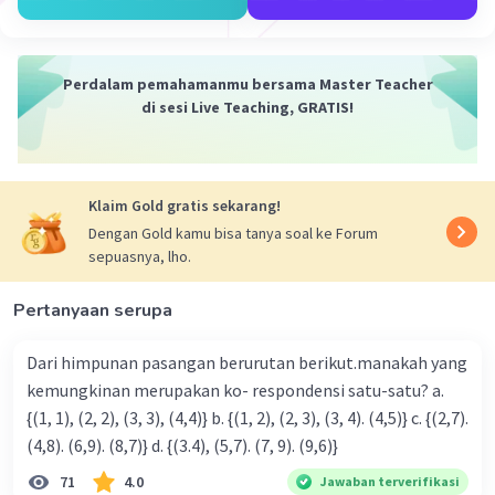
Iklan
Perdalam pemahamanmu bersama Master Teacher
di sesi Live Teaching, GRATIS!
Klaim Gold gratis sekarang!
Dengan Gold kamu bisa tanya soal ke Forum
sepuasnya, lho.
Pertanyaan serupa
Dari himpunan pasangan berurutan berikut.manakah yang
kemungkinan merupakan ko- respondensi satu-satu? a.
{(1, 1), (2, 2), (3, 3), (4,4)} b. {(1, 2), (2, 3), (3, 4). (4,5)} c. {(2,7).
(4,8). (6,9). (8,7)} d. {(3.4), (5,7). (7, 9). (9,6)}
71
4.0
Jawaban terverifikasi