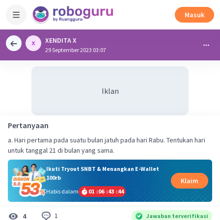
Masuk
XENDITA X
29 September 2023 03:07
Iklan
Pertanyaan
a. Hari pertama pada suatu bulan jatuh pada hari Rabu. Tentukan hari
untuk tanggal 21 di bulan yang sama.
Ikuti Tryout SNBT & Menangkan E-Wallet
100rb
Klaim
Habis dalam
01
:
06
:
43
:
44
1
4
Jawaban terverifikasi