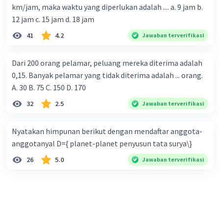
km/jam, maka waktu yang diperlukan adalah .... a. 9 jam b.
12 jam c. 15 jam d. 18 jam
41
4.2
Jawaban terverifikasi
Dari 200 orang pelamar, peluang mereka diterima adalah
0,15. Banyak pelamar yang tidak diterima adalah ... orang.
A. 30 B. 75 C. 150 D. 170
32
2.5
Jawaban terverifikasi
Nyatakan himpunan berikut dengan mendaftar anggota-
anggotanyal D={ planet-planet penyusun tata surya\}
26
5.0
Jawaban terverifikasi