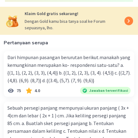
aljabar (2x + 3) + (4x - 7) ekuivalen dengan 6x - 4.
Klaim Gold gratis sekarang!
Penjelasan:
Dengan Gold kamu bisa tanya soal ke Forum
(2x + 3) + (4x - 7) = 2x + 3 + 4x - 7 = 6x - 4
sepuasnya, lho.
Kesimpulan:
Pertanyaan serupa
Bentuk aljabar (2x + 3) + (4x - 7) ekuivalen dengan 6x - 4.
Semoga penjelasan ini membantu Anda 🙂
Dari himpunan pasangan berurutan berikut.manakah yang
kemungkinan merupakan ko- respondensi satu-satu? a.
·
2.5
(
2
)
Balas
Beri Rating
{(1, 1), (2, 2), (3, 3), (4,4)} b. {(1, 2), (2, 3), (3, 4). (4,5)} c. {(2,7).
(4,8). (6,9). (8,7)} d. {(3.4), (5,7). (7, 9). (9,6)}
75
4.0
Jawaban terverifikasi
Sebuah persegi panjang mempunyai ukuran panjang ( 3x +
4)cm dan lebar ( 2x + 1 ) cm. Jika keliling persegi panjang
Iklan
85 cm. a. Buatlah sket persegi panjang b. Tentukan
persamaan dalam keliling c. Tentukan nilai x d. Tentukan