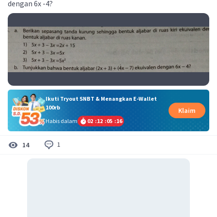
dengan 6x -4?
Ikuti Tryout SNBT & Menangkan E-Wallet
100rb
Klaim
Habis dalam
02
:
12
:
05
:
15
1
14