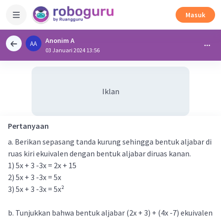
Masuk
Anonim A
AA
03 Januari 2024 13:56
Iklan
Pertanyaan
a. Berikan sepasang tanda kurung sehingga bentuk aljabar di
ruas kiri ekuivalen dengan bentuk aljabar diruas kanan.
1) 5x + 3 -3x = 2x + 15
2) 5x + 3 -3x = 5x
3) 5x + 3 -3x = 5x²
b. Tunjukkan bahwa bentuk aljabar (2x + 3) + (4x -7) ekuivalen