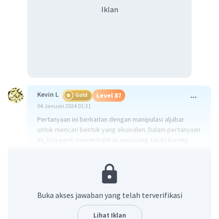
Iklan
Kevin L
Gold
Level 87
04 Januari 2024 01:31
Pertanyaan ini berkaitan dengan manipulasi aljabar
untuk mencari bentuk yang ekuivalen. Dalam pertanyaan
ini, kita perlu menambahkan sepasang tanda kurung
agar bentuk aljabar di ruas kiri ekuivalen dengan bentuk
aljabar di ruas kanan.
Penjelasan:
1) 5x + (3 - 3x) = 2x + 15
Buka akses jawaban yang telah terverifikasi
Dengan menambahkan tanda kurung, kita bisa
mengubah urutan operasi dalam ekspresi ini. Jadi, kita
Lihat Iklan