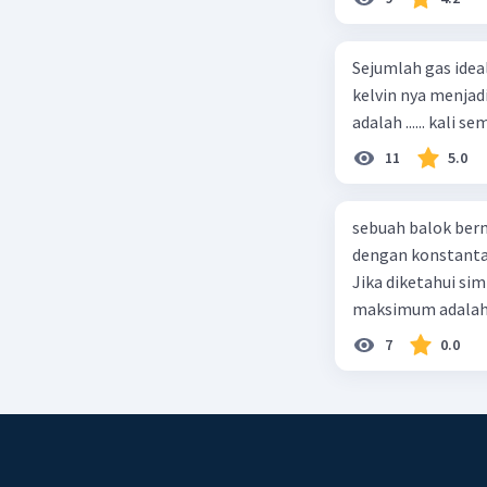
Sejumlah gas idea
kelvin nya menjad
11
5.0
sebuah balok ber
dengan konstanta 
Jika diketahui s
maksimum adalah
7
0.0