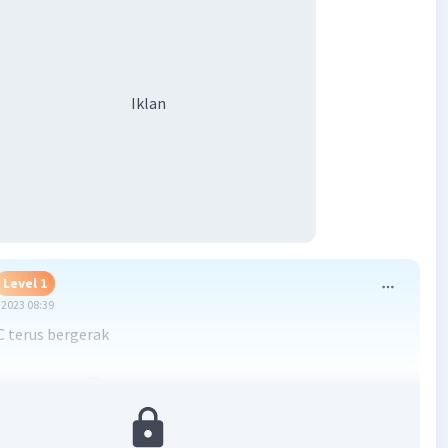
Iklan
Level 1
2023 08:39
C terus bergerak
·
3.5
(
2
)
Balas
ating