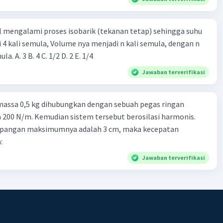
l mengalami proses isobarik (tekanan tetap) sehingga suhu
i 4 kali semula, Volume nya menjadi n kali semula, dengan n
adalah ...... kali semula. A. 3 B. 4 C. 1/2 D. 2 E. 1/4
Jawaban terverifikasi
massa 0,5 kg dihubungkan dengan sebuah pegas ringan
200 N/m. Kemudian sistem tersebut berosilasi harmonis.
impangan maksimumnya adalah 3 cm, maka kecepatan
:
Jawaban terverifikasi