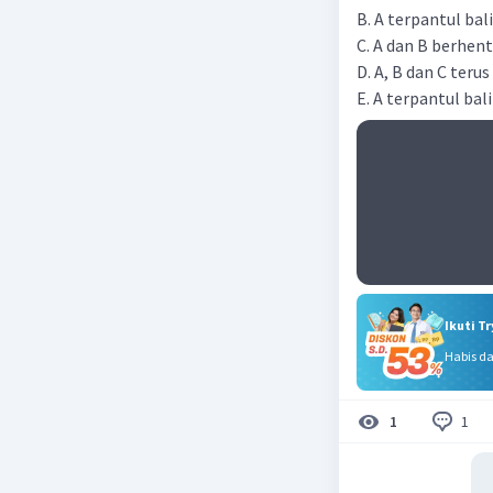
B. A terpantul bal
C. A dan B berhent
D. A, B dan C teru
E. A terpantul bal
Ikuti T
Habis d
1
1