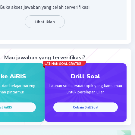
Buka akses jawaban yang telah terverifikasi
Lihat Iklan
Iklan
Mau jawaban yang terverifikasi?
LATIHAN SOAL GRATIS!
 ke AiRIS
Drill Soal
t dan belajar bareng
Latihan soal sesuai topik yang kamu mau
man pintarmu!
untuk persiapan ujian
at AiRIS
Cobain Drill Soal