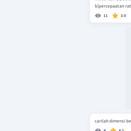
b)percepaatan rat
11
3.0
carilah dimensi b
9
4.2