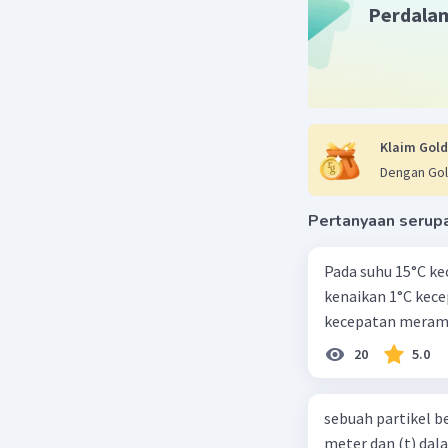
Perdala
Klaim Gold
Dengan Gol
Pertanyaan serup
Pada suhu 15°C ke
kenaikan 1°C kec
kecepatan meramb
20
5.0
sebuah partikel b
meter dan (t) dal