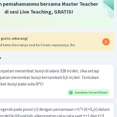
m pemahamanmu bersama Master Teacher
di sesi Live Teaching, GRATIS!
 gratis sekarang!
d kamu bisa tanya soal ke Forum sepuasnya, lho.
a
cepatan merambat bunyi di udara 328 m/det. Jika setiap
epatan merambat bunyi bertambah 0,6 m/det. Tentukan
at bunyi pada suhu 8°C!
Jawaban terverifikasi
ergerak pada posisi (r) dengan persamaan r=t²+2t+5,(r) dalam
am detik.Hitunglah: a)kecepatan rata-rata saat t=1 dan t=3