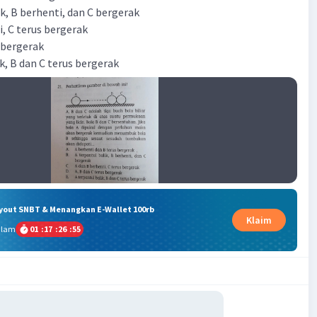
ik, B berhenti, dan C bergerak
i, C terus bergerak
s bergerak
ik, B dan C terus bergerak
ryout SNBT & Menangkan E-Wallet 100rb
Klaim
alam
01
:
17
:
26
:
54