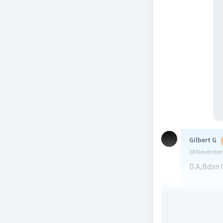
Gilbert G
28 November 
D.A,Bdan 
Beri R