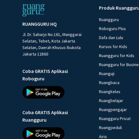
Produk Ruanggur
Ruangguru
RUANGGURU HQ
Roboguru Plus
Jl. Dr. Saharjo No.161, Manggarai
Dafa dan Lulu
Selatan, Tebet, Kota Jakarta
Kursus for Kids
Selatan, Daerah Khusus Ibukota
Jakarta 12860
Ruangguru for Kids
Ruangguru for Busin
Coba GRATIS Aplikasi
Ruanguji
Roboguru
Ruangbaca
Ruangkelas
Ruangbelajar
Ruangpengajar
Coba GRATIS Aplikasi
Ruangguru Privat
Ruangguru
Ruangpeduli
Airis