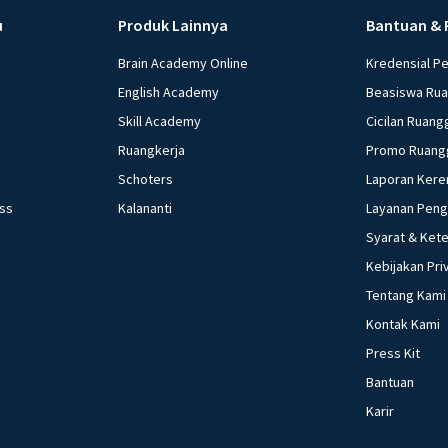
u
Produk Lainnya
Bantuan & 
Brain Academy Online
Kredensial P
English Academy
Beasiswa Ru
Skill Academy
Cicilan Ruang
Ruangkerja
Promo Ruang
Schoters
Laporan Kere
ess
Kalananti
Layanan Pen
Syarat & Ket
Kebijakan Pri
Tentang Kami
Kontak Kami
Press Kit
Bantuan
Karir