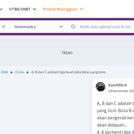
UTBK/SNBT
Produk Ruangguru
Iklan
SMA
Fisika
A, B dan C adalah tiga buah bola biliar yang terle...
Kasihhh K
28 November 202
A, B dan C adalah 
yang licin. Bola 
akan bergerak ke
akan didapati...
A. A berhenti dan 