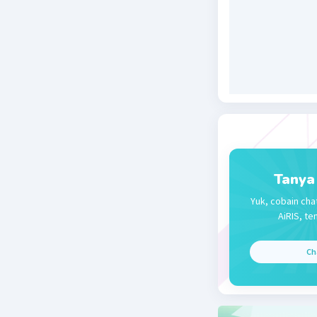
Tanya
Yuk, cobain cha
AiRIS, te
Ch