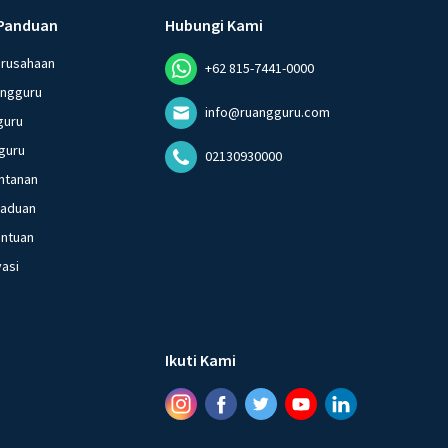
Panduan
Hubungi Kami
erusahaan
+62 815-7441-0000
angguru
info@ruangguru.com
guru
guru
02130930000
ntanan
gaduan
entuan
vasi
Ikuti Kami