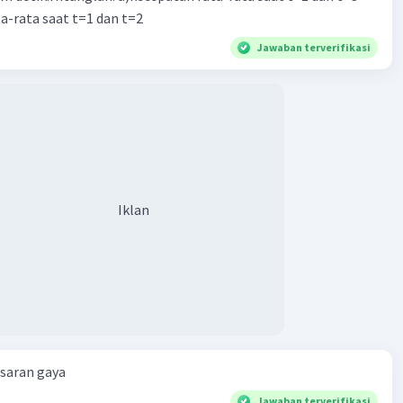
a-rata saat t=1 dan t=2
Jawaban terverifikasi
Iklan
esaran gaya
Jawaban terverifikasi