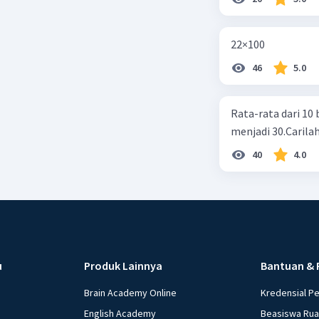
22×100
46
5.0
Rata-rata dari 10 
menjadi 30.Carilah
40
4.0
u
Produk Lainnya
Bantuan & 
Brain Academy Online
Kredensial P
English Academy
Beasiswa Ru