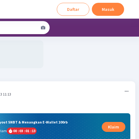
Daftar
Masuk
3 11:13
ryout SNBT & Menangkan E-Wallet 100rb
Klaim
alam
00
:
03
:
01
:
12