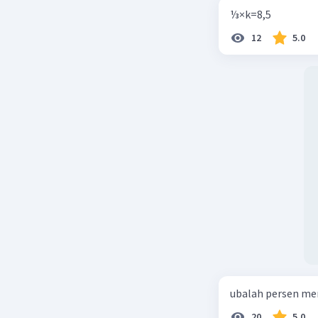
⅓×k=8,5
12
5.0
ubalah persen me
20
5.0