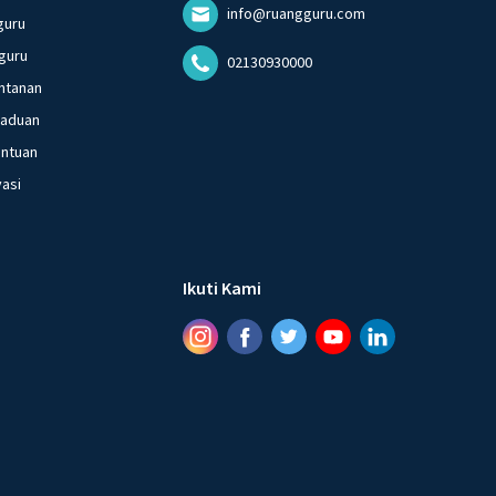
info@ruangguru.com
guru
guru
02130930000
ntanan
gaduan
entuan
vasi
Ikuti Kami