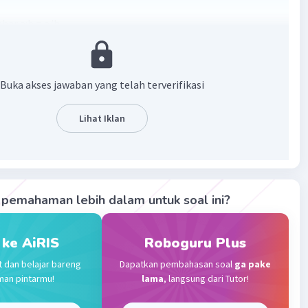
bar a:b = a/b.
miliki koefisien 1.
·
0.0
(
0
)
Balas
ating
Buka akses jawaban yang telah terverifikasi
Lihat Iklan
evel 2
2023 12:27
al tersebut yang dimaksud huruf a dan b adalah angka dari
ebut
Iklan
pemahaman lebih dalam untuk soal ini?
f
 ke AiRIS
Roboguru Plus
t dan belajar bareng
Dapatkan pembahasan soal
ga pake
GKA
man pintarmu!
lama
, langsung dari Tutor!
ABAN NYA ADALAH a÷b=c