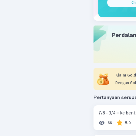
Ch
Beri R
Perdala
Klaim Gold
Dengan Gol
Pertanyaan serup
7/8 - 3/4 = ke be
66
5.0