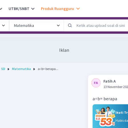
UTBK/SNBT
Produk Ruangguru
Iklan
SD
Matematika
a÷b= berapa...
Fatih A
13 November 202
a÷b= berapa
Ikuti T
Habis d