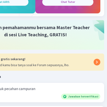
at AiRIS
Chat Tutor
·
0.0
(
0
)
Balas
ating
m pemahamanmu bersama Master Teacher
di sesi Live Teaching, GRATIS!
 gratis sekarang!
d kamu bisa tanya soal ke Forum sepuasnya, lho.
a
ntuk pecahan campuran
Jawaban terverifikasi