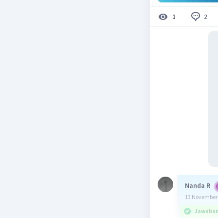
2
1
Nanda R
13 November 
Jawaban 