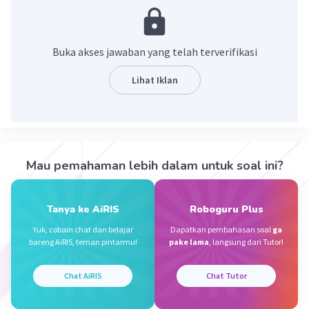
·
5.0
(
1
)
Balas
Beri Rating
Buka akses jawaban yang telah terverifikasi
Sumber W
Community
Level 72
18 Desember 2023 11:20
Lihat Iklan
Jawaban terverifikasi
Jawaban yang tepat adalah 1.304
Iklan
Pembahasan :
Mau pemahaman lebih dalam untuk soal ini?
937+367 = 367 + 937
= 1.304
Tanya ke AiRIS
Roboguru Plus
·
0.0
(
0
)
Balas
Beri Rating
Yuk, cobain chat dan belajar
Dapatkan pembahasan soal
ga
bareng AiRIS, teman pintarmu!
pake lama
, langsung dari Tutor!
Esther S
Level 17
23 Desember 2023 06:07
Chat AiRIS
Chat Tutor
Jawaban terverifikasi
tinggal ditambah jadi hasilnya 1304