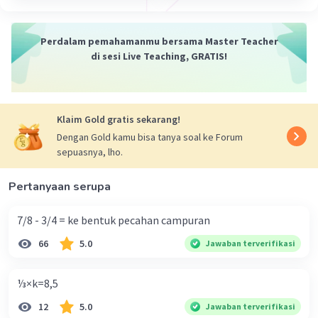
Perdalam pemahamanmu bersama Master Teacher
di sesi Live Teaching, GRATIS!
Klaim Gold gratis sekarang!
Dengan Gold kamu bisa tanya soal ke Forum
sepuasnya, lho.
Pertanyaan serupa
7/8 - 3/4 = ke bentuk pecahan campuran
66
5.0
Jawaban terverifikasi
⅓×k=8,5
12
5.0
Jawaban terverifikasi