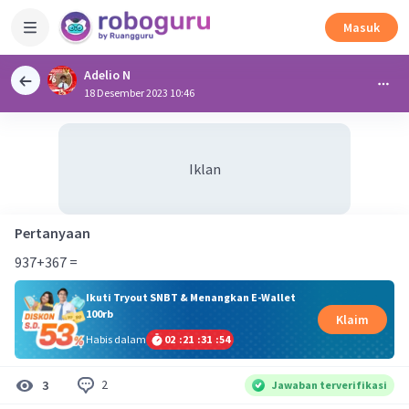
Masuk
Adelio N
18 Desember 2023 10:46
Iklan
Pertanyaan
937+367 =
Ikuti Tryout SNBT & Menangkan E-Wallet
100rb
Klaim
Habis dalam
02
:
21
:
31
:
53
2
3
Jawaban terverifikasi