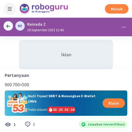
Masuk
Rainada Z
28 September 2023 12:46
Iklan
Pertanyaan
900:700×500
Ikuti Tryout SNBT & Menangkan E-Wallet
100rb
Klaim
Habis dalam
02
:
13
:
52
:
13
2
1
Jawaban terverifikasi