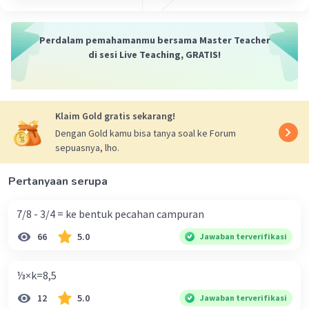
Perdalam pemahamanmu bersama Master Teacher
di sesi Live Teaching, GRATIS!
Ghatfan G
Level 41
28 September 2023 13:02
Jawaban terverifikasi
Klaim Gold gratis sekarang!
900:700×500=
Iklan
Dengan Gold kamu bisa tanya soal ke Forum
900:700=1, 28571428571
sepuasnya, lho.
= 1,28571428571×500
= 642, 857142857
Pertanyaan serupa
·
4.0
(
1
)
Balas
Beri Rating
7/8 - 3/4 = ke bentuk pecahan campuran
Vanny S
Level 58
66
5.0
Jawaban terverifikasi
28 September 2023 14:27
jawabannya 642,85714285714
⅓×k=8,5
semoga membantu 😇😇😇
12
5.0
Jawaban terverifikasi