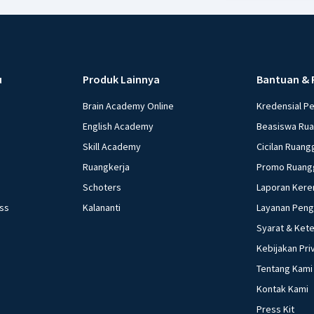
u
Produk Lainnya
Bantuan & 
Brain Academy Online
Kredensial P
English Academy
Beasiswa Ru
Skill Academy
Cicilan Ruang
Ruangkerja
Promo Ruang
Schoters
Laporan Kere
ess
Kalananti
Layanan Pen
Syarat & Ket
Kebijakan Pri
Tentang Kami
Kontak Kami
Press Kit