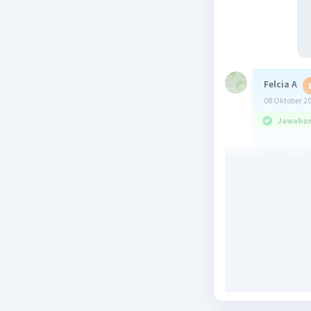
Felcia A
08 Oktober 2
Jawaban 
BISMILL
90×8+7-4÷
= 720 
= 727
jawaban 
Beri R