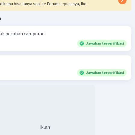
d kamu bisa tanya soal ke Forum sepuasnya, lho.
a
ntuk pecahan campuran
Jawaban terverifikasi
Jawaban terverifikasi
Iklan