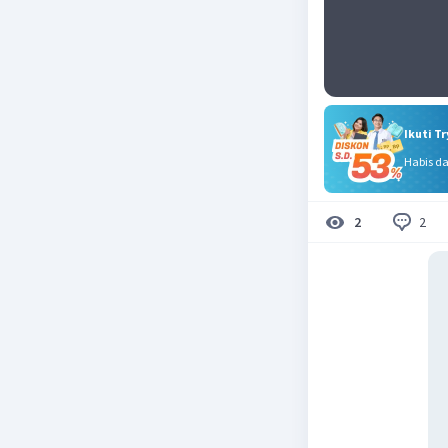
Ikuti T
Habis d
2
2