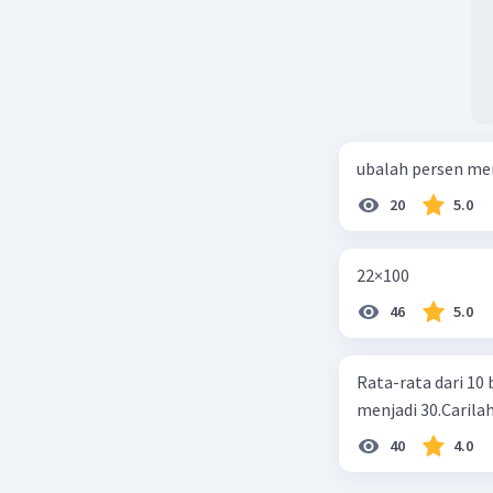
ubalah persen me
20
5.0
22×100
46
5.0
Rata-rata dari 10 
menjadi 30.Carilah
40
4.0