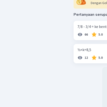
Dengan Gol
Pertanyaan serup
7/8 - 3/4 = ke be
66
5.0
⅓×k=8,5
12
5.0