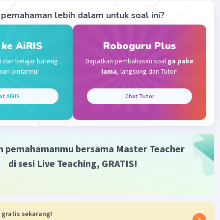
Community
Level 89
pemahaman lebih dalam untuk soal ini?
023 00:02
terverifikasi
 ke AiRIS
Roboguru Plus
5 = 720+7-4/5 = 3631/5.
Iklan
t dan belajar bareng
Dapatkan pembahasan soal
ga pake
man pintarmu!
lama
, langsung dari Tutor!
·
0.0
(
0
)
Balas
ating
at AiRIS
Chat Tutor
m pemahamanmu bersama Master Teacher
di sesi Live Teaching, GRATIS!
 gratis sekarang!