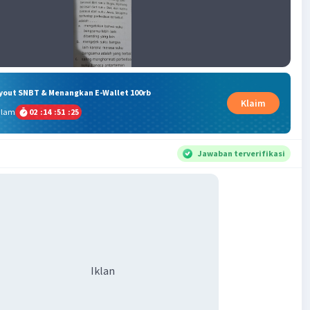
ryout SNBT & Menangkan E-Wallet 100rb
Klaim
alam
02
:
14
:
51
:
24
Jawaban terverifikasi
Iklan