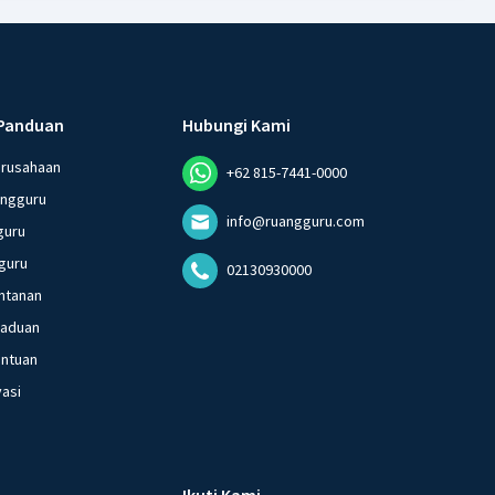
Panduan
Hubungi Kami
erusahaan
+62 815-7441-0000
angguru
info@ruangguru.com
guru
guru
02130930000
ntanan
gaduan
entuan
vasi