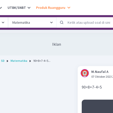
UTBK/SNBT
Produk Ruangguru
Iklan
SD
Matematika
90×8+7-4÷5...
M.Naufal A
07 Oktober 2023 
90×8+7-4÷5