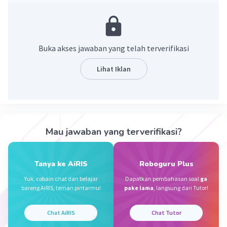
·
5.0
(
1
)
Balas
Beri Rating
Gregorius E
Level 95
14 Maret 2024 09:34
Buka akses jawaban yang telah terverifikasi
Jawabannya B
Lihat Iklan
Iklan
·
0.0
(
0
)
Balas
Beri Rating
Mau jawaban yang terverifikasi?
Tanya ke AiRIS
Roboguru Plus
Yuk, cobain chat dan belajar
Dapatkan pembahasan soal
ga
bareng AiRIS, teman pintarmu!
pake lama
, langsung dari Tutor!
Chat AiRIS
Chat Tutor