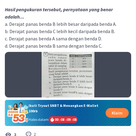
Hasil pengukuran tersebut, pernyataan yang benar
adalah...
a. Derajat panas benda B lebih besar daripada benda A.
b. Derajat panas benda C lebih kecil daripada benda B.
c. Derajat panas benda A sama dengan benda D.
d. Derajat panas benda B sama dengan benda C.
Ikuti Tryout SNBT & Menangkan E-Wallet
100rb
Klaim
Habis dalam
00
:
08
:
09
:
08
2
3