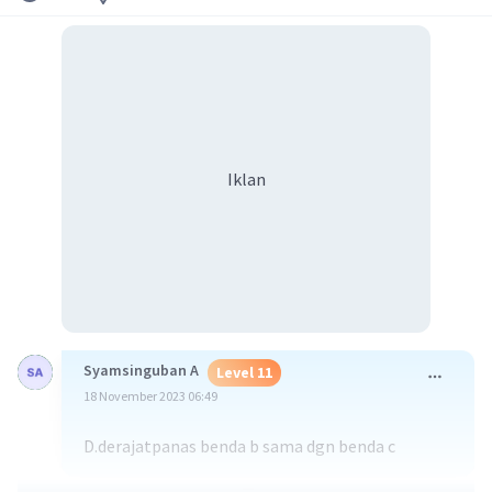
Iklan
Syamsinguban A
Level 11
18 November 2023 06:49
D.derajatpanas benda b sama dgn benda c