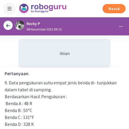
Masuk
Rezky P
08 November 2023 09:15
Iklan
Pertanyaan
9. Data pengukuran suhu empat jenis benda di- tunjukkan
dalam tabel di samping.
Berdasarkan Hasil Pengukuran :
Benda A : 48 R
Benda B : 55°C
Benda C : 131°F
Benda D : 328 K