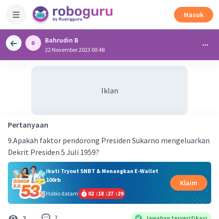
Masuk
Bahrudin B
22 November 2023 00:48
Iklan
Pertanyaan
9.Apakah faktor pendorong Presiden Sukarno mengeluarkan
Dekrit Presiden 5 Juli 1959?
Ikuti Tryout SNBT & Menangkan E-Wallet
100rb
Klaim
Habis dalam
02
:
18
:
27
:
29
2
2
Jawaban terverifikasi