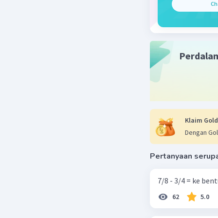
Ch
5) 15 + 60
6) 15 + 85
Jumlah ko
Semoga 
Perdala
Terima ka
Beri R
Klaim Gold
Dengan Gol
Jasmin J
23 November 
Pertanyaan serup
160
Kalau sal
7/8 - 3/4 = ke be
62
5.0
Beri R