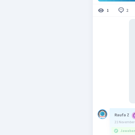
2
1
Raufa Z
21 November 
Jawaban 