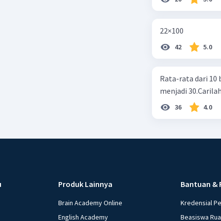
22×100
42
5.0
Rata-rata dari 10 
menjadi 30.Carilah
36
4.0
u
Produk Lainnya
Bantuan & 
Brain Academy Online
Kredensial P
English Academy
Beasiswa Ru