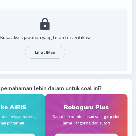
a adalah :
 + 60
 + 85
Buka akses jawaban yang telah terverifikasi
 + 85
 + 85
Lihat Iklan
 + 60
ASAN
utatif adalah Sifat di mana pertukaran tempat pada
pemahaman lebih dalam untuk soal ini?
enjumlahan dan perkalian hasilnya sama.
si tersebut, variasinya adalah :
 ke AiRIS
Roboguru Plus
 + 15
t dan belajar bareng
Dapatkan pembahasan soal
ga pake
 + 60
man pintarmu!
lama
, langsung dari Tutor!
 + 85
 + 85