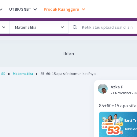
UTBK/SNBT
Produk Ruangguru
Iklan
SD
Matematika
85+60+15 apa sifat komunikatifnya...
Azka F
21 November 202
85+60+15 apa sif
Ikuti T
Habis d