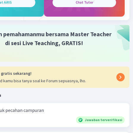
at AiRIS
Chat Tutor
 + 85
 + 60
mbinasinya adalah 3! = 2 . 3 = 6 kombinasi
membantu
m pemahamanmu bersama Master Teacher
di sesi Live Teaching, GRATIS!
sih
·
0.0
(
0
)
Balas
ating
 gratis sekarang!
d kamu bisa tanya soal ke Forum sepuasnya, lho.
Level 1
2023 13:36
a
ah maaf ya
ntuk pecahan campuran
Iklan
Jawaban terverifikasi
·
0.0
(
0
)
Balas
ating