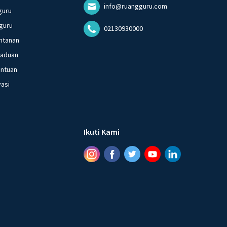
info@ruangguru.com
guru
guru
02130930000
ntanan
gaduan
entuan
vasi
Ikuti Kami