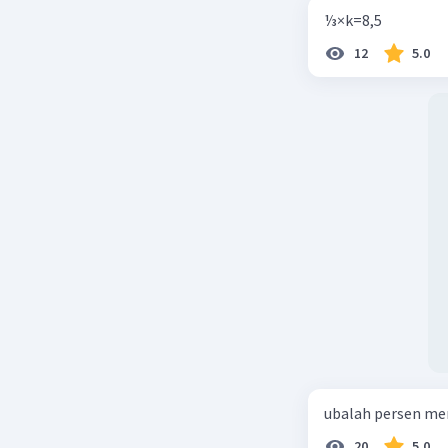
⅓×k=8,5
12
5.0
ubalah persen me
20
5.0