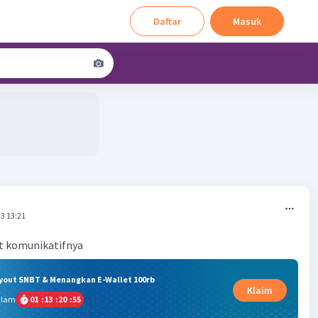
Daftar
Masuk
3 13:21
at komunikatifnya
ryout SNBT & Menangkan E-Wallet 100rb
Klaim
alam
01
:
13
:
20
:
55