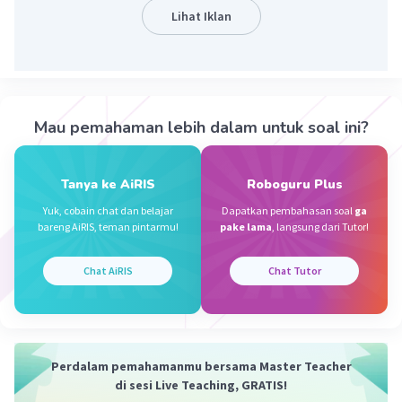
pengangguran. Upaya mengatasi kelangkaan
Lihat Iklan
sumber daya manusia dapat dilakukan dengan
cara:
Meningkatkan kualitas pendidikan
.
Pendidikan yang berkualitas dapat
Mau pemahaman lebih dalam untuk soal ini?
meningkatkan keterampilan dan
produktivitas tenaga kerja.
Meningkatkan kesadaran masyarakat
.
Tanya ke AiRIS
Roboguru Plus
Masyarakat perlu didorong untuk memiliki
Yuk, cobain chat dan belajar
Dapatkan pembahasan soal
ga
kesadaran akan pentingnya pendidikan dan
bareng AiRIS, teman pintarmu!
pake lama
, langsung dari Tutor!
keterampilan.
Menciptakan lapangan kerja
. Pemerintah
Chat AiRIS
Chat Tutor
perlu menciptakan lapangan kerja yang
cukup untuk menyerap tenaga kerja.
Cara mengatasi kelangkaan sumber daya
Perdalam pemahamanmu bersama Master Teacher
alam
di sesi Live Teaching, GRATIS!
Kelangkaan sumber daya alam dapat terjadi