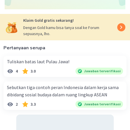
karena beberapa faktor, seperti pertumbuhan
penduduk yang meningkat, eksploitasi yang
berlebihan, dan kerusakan lingkungan. Upaya
Klaim Gold gratis sekarang!
mengatasi kelangkaan sumber daya alam dapat
Dengan Gold kamu bisa tanya soal ke Forum
dilakukan dengan cara:
sepuasnya, lho.
Penggunaan sumber daya alam secara
Pertanyaan serupa
efisien
. Masyarakat perlu didorong untuk
menggunakan sumber daya alam secara
Tuliskan batas laut Pulau Jawa!
efisien agar dapat menghemat
4
3.0
Jawaban terverifikasi
penggunaannya.
Pengembangan sumber daya alam
pengganti
. Sumber daya alam pengganti
Sebutkan tiga contoh peran Indonesia dalam kerja sama
adalah sumber daya yang dapat
dibidang sosial budaya dalam ruang lingkup ASEAN
menggantikan fungsi sumber daya alam
2
3.3
Jawaban terverifikasi
yang langka.
Pelestarian lingkungan
. Pelestarian
lingkungan penting dilakukan untuk
menjaga kelestarian sumber daya alam.