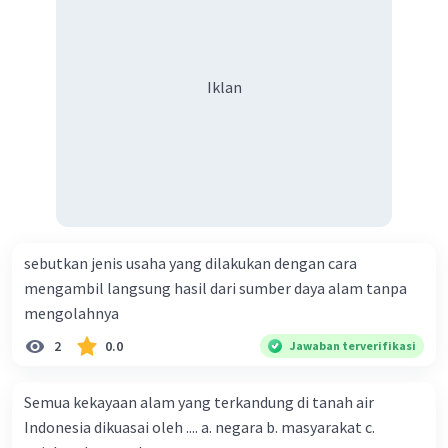
Cara mengatasi kelangkaan sumber daya
modal
Iklan
Kelangkaan sumber daya modal dapat terjadi
karena beberapa faktor, seperti pertumbuhan
ekonomi yang rendah, investasi yang menurun,
dan inflasi yang tinggi. Upaya mengatasi
kelangkaan sumber daya modal dapat dilakukan
dengan cara:
Meningkatkan investasi
. Investasi dapat
sebutkan jenis usaha yang dilakukan dengan cara
meningkatkan ketersediaan sumber daya
mengambil langsung hasil dari sumber daya alam tanpa
modal.
mengolahnya
Meningkatkan pertumbuhan ekonomi
.
2
0.0
Pertumbuhan ekonomi yang tinggi dapat
Jawaban terverifikasi
meningkatkan permintaan terhadap
sumber daya modal.
Semua kekayaan alam yang terkandung di tanah air
Mengurangi inflasi
. Inflasi yang tinggi
Indonesia dikuasai oleh .... a. negara b. masyarakat c.
dapat menurunkan nilai mata uang,