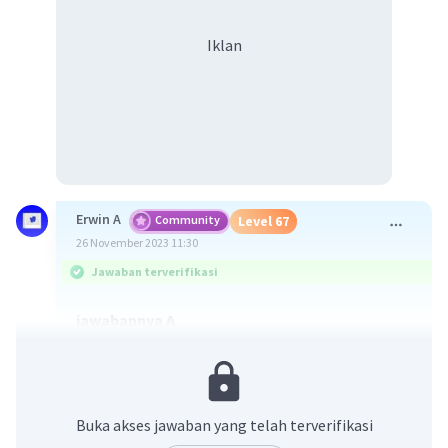
Iklan
Erwin A
Community
Level 67
26 November 2023 11:30
Jawaban terverifikasi
jawabannya A
Cara mengatasi kelangkaan sumber daya
manusia
Kelangkaan sumber daya manusia dapat terjadi
karena beberapa faktor, seperti pertumbuhan
Buka akses jawaban yang telah terverifikasi
penduduk yang rendah, migrasi penduduk, dan