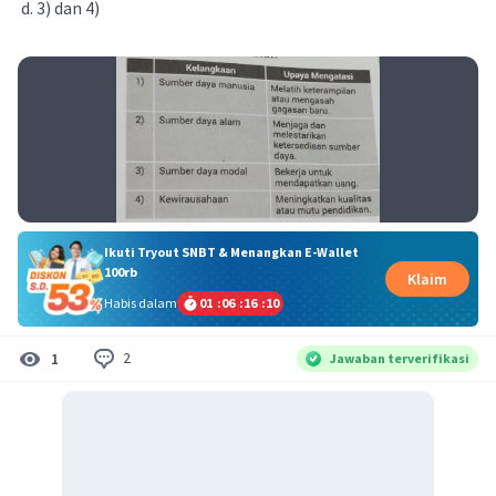
d. 3) dan 4)​
Ikuti Tryout SNBT & Menangkan E-Wallet
100rb
Klaim
Habis dalam
01
:
06
:
16
:
10
2
1
Jawaban terverifikasi