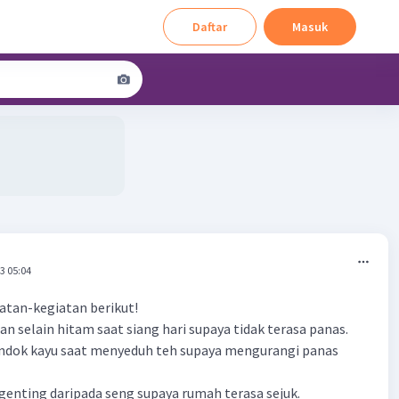
Daftar
Masuk
3 05:04
iatan-kegiatan berikut!
an selain hitam saat siang hari supaya tidak terasa panas.
endok kayu saat menyeduh teh supaya mengurangi panas
enting daripada seng supaya rumah terasa sejuk.