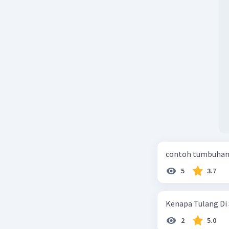
contoh tumbuhan 
5
3.7
Kenapa Tulang Di 
2
5.0