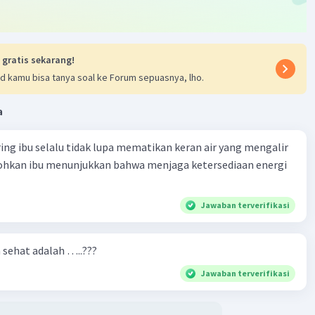
 gratis sekarang!
d kamu bisa tanya soal ke Forum sepuasnya, lho.
a
ring ibu selalu tidak lupa mematikan keran air yang mengalir
tohkan ibu menunjukkan bahwa menjaga ketersediaan energi
Jawaban terverifikasi
n sehat adalah …..???
Jawaban terverifikasi