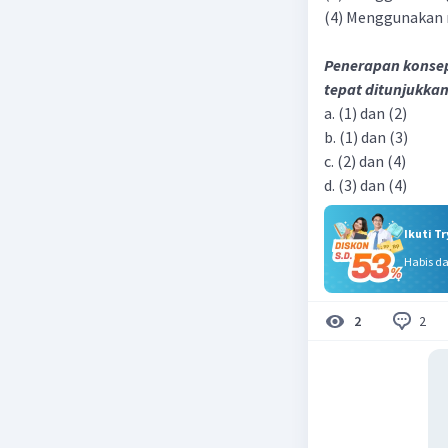
(4) Menggunakan m
Penerapan konsep
tepat ditunjukkan
a. (1) dan (2)
b. (1) dan (3)
c. (2) dan (4)
d. (3) dan (4)​
Ikuti T
Habis d
2
2