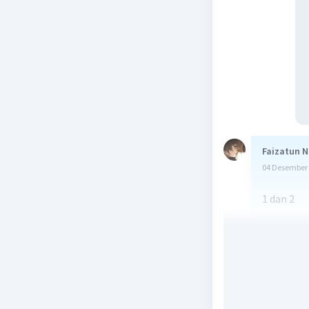
Faizatun N
04 Desember 
1 dan 2
Beri R
Senandung
05 Desember 