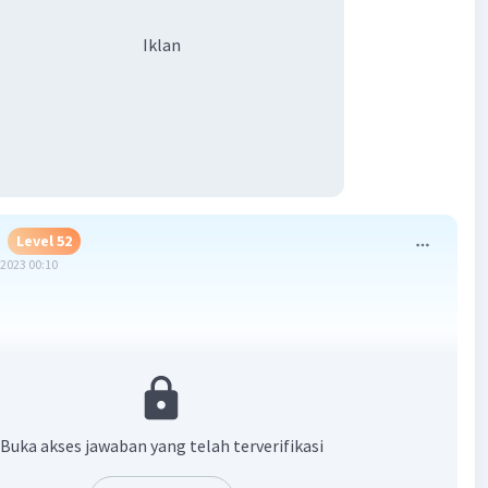
Iklan
Level 52
2023 00:10
·
1.0
(
1
)
Balas
ating
 A
Buka akses jawaban yang telah terverifikasi
Level 9
2023 04:05