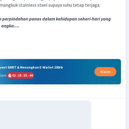
angkuk stainless steel supaya suhu tetap terjaga.
 perpindahan panas dalam kehidupan sehari-hari yang
 angka....
ryout SNBT & Menangkan E-Wallet 100rb
Klaim
alam
02
:
18
:
55
:
45