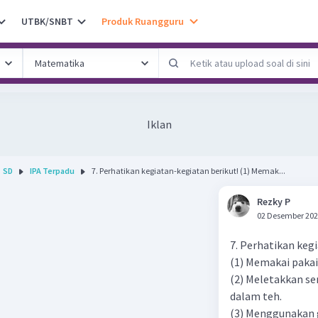
UTBK/SNBT
Produk Ruangguru
Iklan
SD
IPA Terpadu
7. Perhatikan kegiatan-kegiatan berikut! (1) Memak...
Rezky P
02 Desember 202
7. Perhatikan keg
(1) Memakai pakai
(2) Meletakkan s
dalam teh.
(3) Menggunakan g