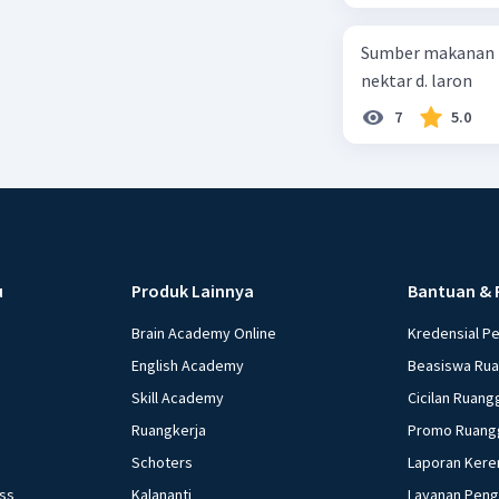
Sumber makanan kupu-kupu dewa
nektar d. laron
7
5.0
u
Produk Lainnya
Bantuan & 
Brain Academy Online
Kredensial P
English Academy
Beasiswa Ru
Skill Academy
Cicilan Ruang
Ruangkerja
Promo Ruang
Schoters
Laporan Kere
ess
Kalananti
Layanan Pen