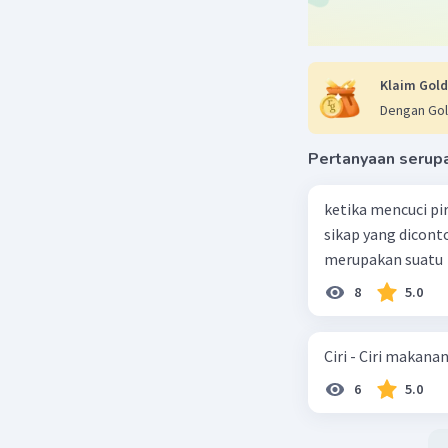
Klaim Gold
Dengan Gol
Pertanyaan serup
ketika mencuci pi
sikap yang dicon
merupakan suatu
8
5.0
Ciri - Ciri makana
6
5.0