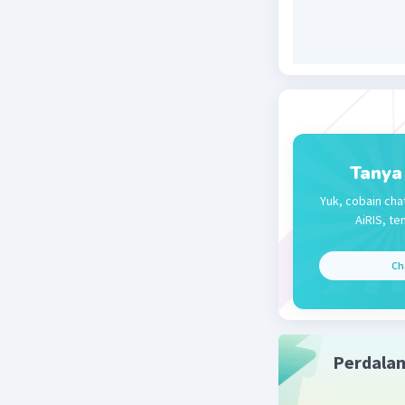
1 dan 2
Beri R
Tanya
Yuk, cobain cha
AiRIS, te
Ch
Perdala