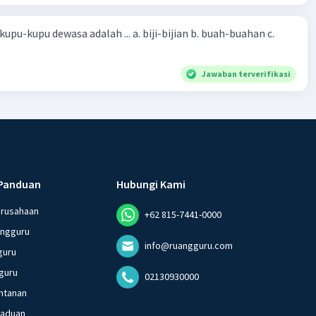
sa adalah ... a. biji-bijian b. buah-buahan c.
Jawaban terverifikasi
Panduan
Hubungi Kami
erusahaan
+62 815-7441-0000
angguru
info@ruangguru.com
guru
guru
02130930000
ntanan
gaduan