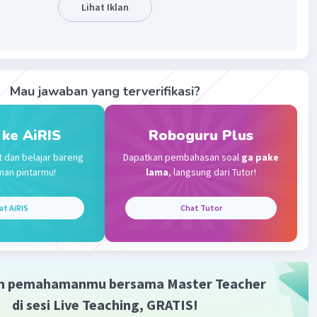
Lihat Iklan
Iklan
·
0.0
(
0
)
Balas
ating
Mau jawaban yang terverifikasi?
 ke AiRIS
Roboguru Plus
t dan belajar bareng
Dapatkan pembahasan soal
ga pake
man pintarmu!
lama
, langsung dari Tutor!
at AiRIS
Chat Tutor
m pemahamanmu bersama Master Teacher
di sesi Live Teaching, GRATIS!