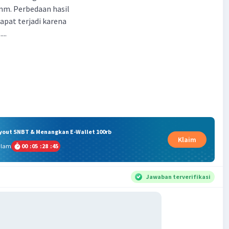
mm. Perbedaan hasil
apat terjadi karena
...
ryout SNBT & Menangkan E-Wallet 100rb
Klaim
alam
00
:
05
:
28
:
44
Jawaban terverifikasi