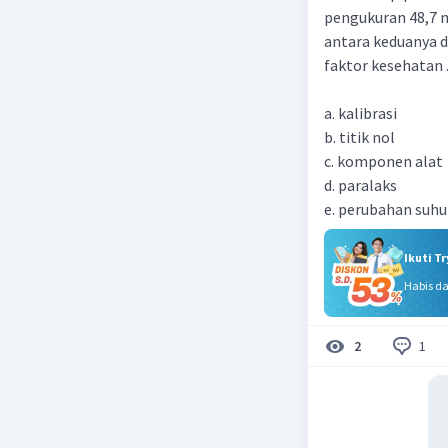
pengukuran 48,7 
antara keduanya d
faktor kesehatan ..
a. kalibrasi
b. titik nol
c. komponen alat
d. paralaks
Ikuti T
Habis d
1
2