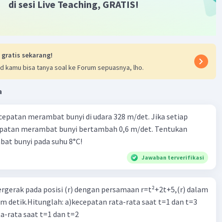
di sesi Live Teaching, GRATIS!
 gratis sekarang!
d kamu bisa tanya soal ke Forum sepuasnya, lho.
a
cepatan merambat bunyi di udara 328 m/det. Jika setiap
epatan merambat bunyi bertambah 0,6 m/det. Tentukan
at bunyi pada suhu 8°C!
Jawaban terverifikasi
ergerak pada posisi (r) dengan persamaan r=t²+2t+5,(r) dalam
am detik.Hitunglah: a)kecepatan rata-rata saat t=1 dan t=3
a-rata saat t=1 dan t=2