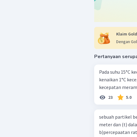
Klaim Gold
Dengan Gol
Pertanyaan serup
Pada suhu 15°C ke
kenaikan 1°C kec
kecepatan meramb
23
5.0
sebuah partikel b
meter dan (t) dal
b)percepaatan rat