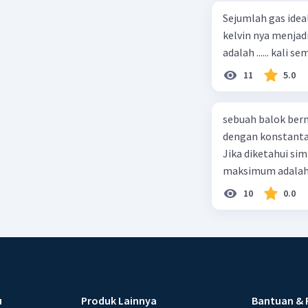
Sejumlah gas idea
kelvin nya menjad
11
5.0
sebuah balok ber
dengan konstanta 
Jika diketahui s
maksimum adalah
10
0.0
u
Produk Lainnya
Bantuan & 