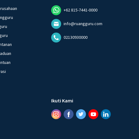
erusahaan
+62 815-7441-0000
angguru
info@ruangguru.com
guru
guru
02130930000
ntanan
gaduan
entuan
vasi
Ikuti Kami