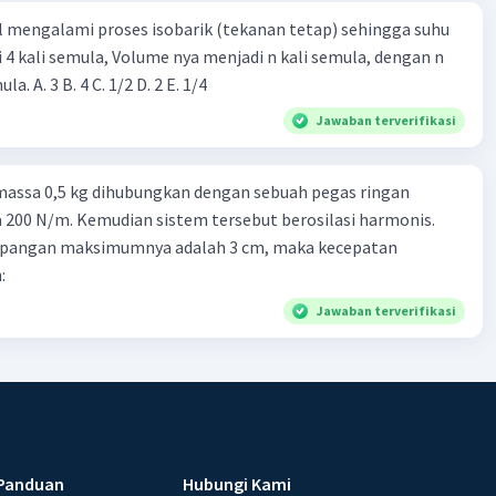
l mengalami proses isobarik (tekanan tetap) sehingga suhu
i 4 kali semula, Volume nya menjadi n kali semula, dengan n
adalah ...... kali semula. A. 3 B. 4 C. 1/2 D. 2 E. 1/4
Jawaban terverifikasi
massa 0,5 kg dihubungkan dengan sebuah pegas ringan
200 N/m. Kemudian sistem tersebut berosilasi harmonis.
impangan maksimumnya adalah 3 cm, maka kecepatan
:
Jawaban terverifikasi
Panduan
Hubungi Kami