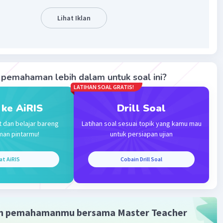
harusnya tidaklah demikian.
Lihat Iklan
pt disimpulkan terjadinya kesalahan pembacaan
an perbedaan sudut membaca alat ukur yg dikenal dgn
ralaks
·
0.0
(
0
)
Balas
ating
pemahaman lebih dalam untuk soal ini?
LATIHAN SOAL GRATIS!
 ke AiRIS
Drill Soal
t dan belajar bareng
Latihan soal sesuai topik yang kamu mau
man pintarmu!
untuk persiapan ujian
Iklan
at AiRIS
Cobain Drill Soal
m pemahamanmu bersama Master Teacher