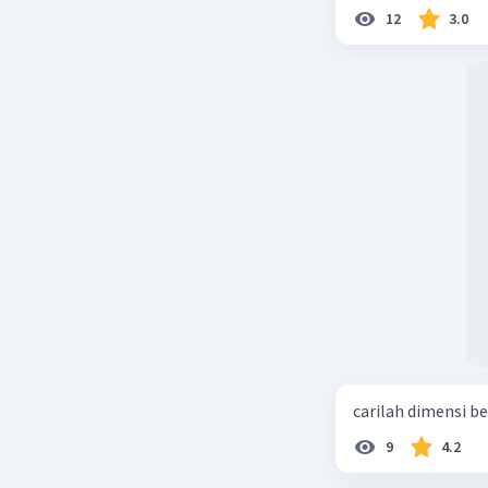
12
3.0
carilah dimensi b
9
4.2