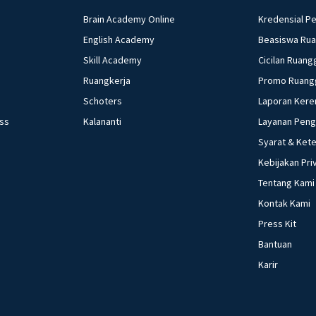
Brain Academy Online
Kredensial P
English Academy
Beasiswa Ru
Skill Academy
Cicilan Ruang
Ruangkerja
Promo Ruang
Schoters
Laporan Kere
ess
Kalananti
Layanan Pen
Syarat & Ket
Kebijakan Pri
Tentang Kami
Kontak Kami
Press Kit
Bantuan
Karir