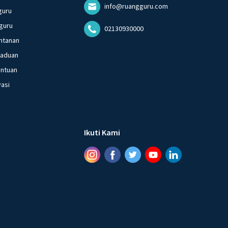
info@ruangguru.com
guru
guru
02130930000
ntanan
gaduan
entuan
vasi
Ikuti Kami