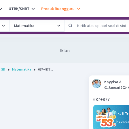
UTBK/SNBT
Produk Ruangguru
Iklan
SD
Matematika
687+877...
Kayyisa A
01 Januari 2024 
687+877
Ikuti T
Habis d