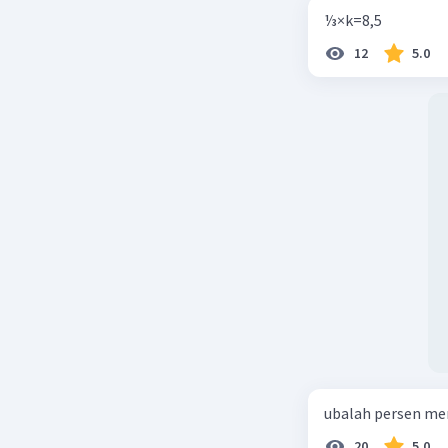
⅓×k=8,5
12
5.0
ubalah persen me
20
5.0