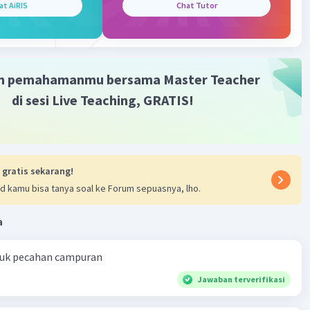
at AiRIS
Chat Tutor
isa A
Level 57
i 2024 03:48
ima kasih
m pemahamanmu bersama Master Teacher
di sesi Live Teaching, GRATIS!
r K
Level 65
024 02:12
terverifikasi
 gratis sekarang!
jawab soal ini kamu harus mengenali bilangan satuan
d kamu bisa tanya soal ke Forum sepuasnya, lho.
Iklan
a
50
= 1.400
 + 150 + 14 = 1.564
ntuk pecahan campuran
Jawaban terverifikasi
·
0.0
(
0
)
Balas
ating