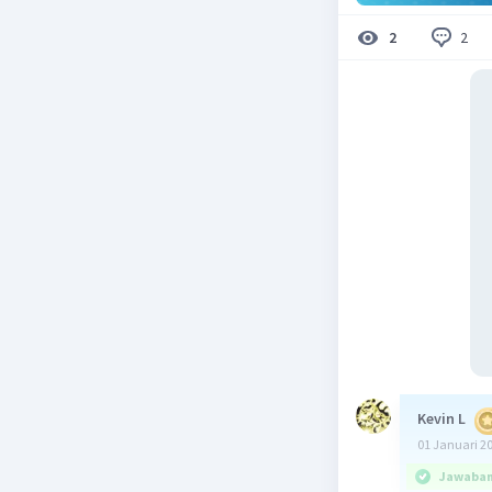
2
2
Kevin L
01 Januari 2
Jawaban 