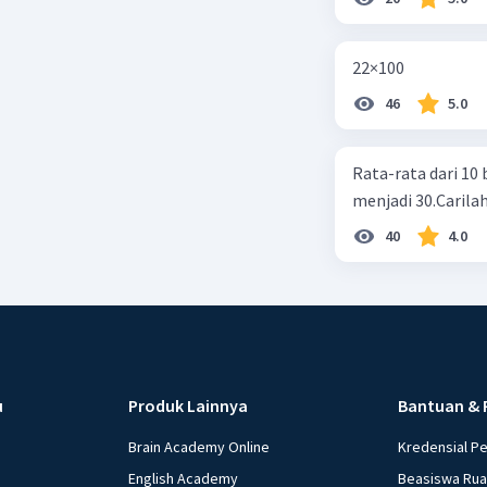
22×100
46
5.0
Rata-rata dari 10 
menjadi 30.Carilah
40
4.0
u
Produk Lainnya
Bantuan & 
Brain Academy Online
Kredensial P
English Academy
Beasiswa Ru