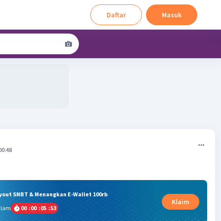
Daftar
Masuk
00:48
ryout SNBT & Menangkan E-Wallet 100rb
Klaim
alam
00
:
00
:
05
:
52