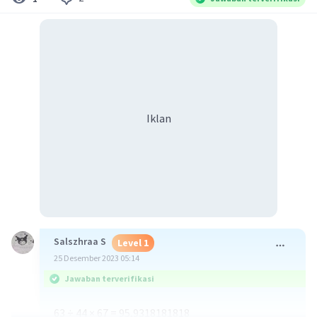
Iklan
Salszhraa S
Level 1
25 Desember 2023 05:14
Jawaban terverifikasi
63 ÷ 44 × 67 = 95,9318181818