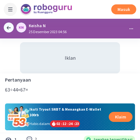
Masuk
Keisha N
25 Desember 2023 04:56
Iklan
Pertanyaan
63÷44×67=
Ikuti Tryout SNBT & Menangkan E-Wallet
100rb
Klaim
Habis dalam
02
:
12
:
24
:
22
2
1
Jawaban terverifikasi