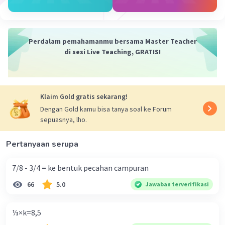
Penjelasan:
1. Pertama, kita lakukan operasi pembagian 63 ÷ 44.
Hasilnya adalah 1.43181818182 (hasil dibulatkan sampai
10 angka di belakang koma).
Perdalam pemahamanmu bersama Master Teacher
2. Selanjutnya, kita kalikan hasil pembagian tersebut
di sesi Live Teaching, GRATIS!
dengan 67. Jadi, 1.43181818182 × 67 = 95.9318181814
(hasil dibulatkan sampai 10 angka di belakang koma).
Kesimpulan:
Klaim Gold gratis sekarang!
Jadi, hasil dari 63÷44×67= 95.9318181814. Semoga
Dengan Gold kamu bisa tanya soal ke Forum
penjelasan ini membantu kamu 🙂
sepuasnya, lho.
·
0.0
(
0
)
Balas
Beri Rating
Pertanyaan serupa
7/8 - 3/4 = ke bentuk pecahan campuran
66
5.0
Jawaban terverifikasi
⅓×k=8,5