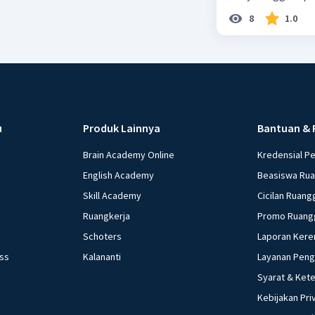
8
1.0
u
Produk Lainnya
Bantuan & 
Brain Academy Online
Kredensial P
English Academy
Beasiswa Ru
Skill Academy
Cicilan Ruang
Ruangkerja
Promo Ruang
Schoters
Laporan Kere
ess
Kalananti
Layanan Pen
Syarat & Ket
Kebijakan Pri