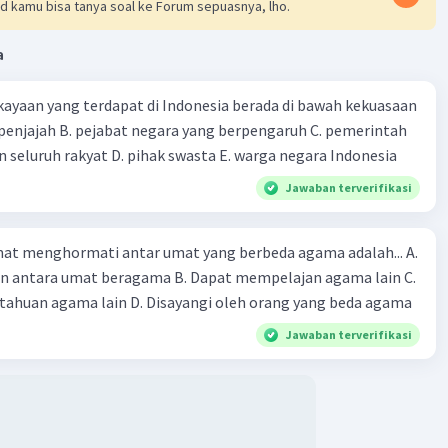
d kamu bisa tanya soal ke Forum sepuasnya, lho.
engan membuka jalan menuju negara demokratis, gerakan
 menegaskan pengakuan terhadap kedaulatan rakyat, di
a
asaan politik berasal dari dan dijalankan oleh rakyat.
ayaan yang terdapat di Indonesia berada di bawah kekuasaan
·
0.0
(
0
)
Balas
ating
 seluruh rakyat D. pihak swasta E. warga negara Indonesia
Jawaban terverifikasi
at menghormati antar umat yang berbeda agama adalah... A.
an antara umat beragama B. Dapat mempelajan agama lain C.
huan agama lain D. Disayangi oleh orang yang beda agama
Jawaban terverifikasi