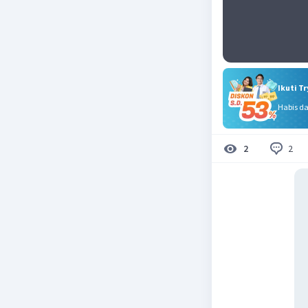
Ikuti T
Habis d
2
2