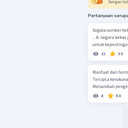
Dengan Gol
rakyat. D
reformasi
Pertanyaan serup
mana keku
Segala sumber kek
Beri R
... A. negara bekas penjajah B. pejabat negara yang berpengaruh C. pemerintah
untuk kepentingan
22
3.5
Manfaat dari horm
Tercipta kerukun
Menambah pengeta
8
0.0