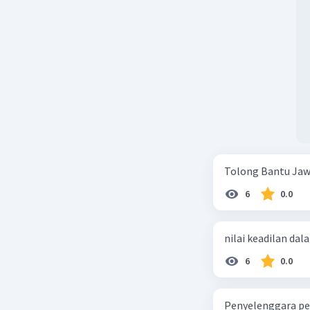
Tolong Bantu Jaw
6
0.0
nilai keadilan dal
6
0.0
Penyelenggara pe