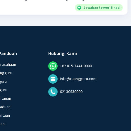
Jawaban terverifikasi
Panduan
Hubungi Kami
erusahaan
+62 815-7441-0000
angguru
info@ruangguru.com
guru
guru
02130930000
ntanan
gaduan
entuan
vasi