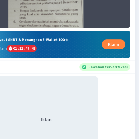
ryout SNBT & Menangkan E-Wallet 100rb
Klaim
alam
01
:
11
:
47
:
47
Jawaban terverifikasi
Iklan