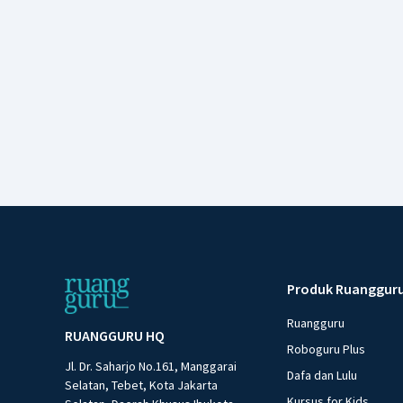
Produk Ruanggur
Ruangguru
RUANGGURU HQ
Roboguru Plus
Jl. Dr. Saharjo No.161, Manggarai
Dafa dan Lulu
Selatan, Tebet, Kota Jakarta
Kursus for Kids