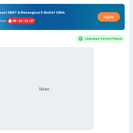
ryout SNBT & Menangkan E-Wallet 100rb
Klaim
alam
00
:
20
:
14
:
37
Jawaban terverifikasi
Iklan