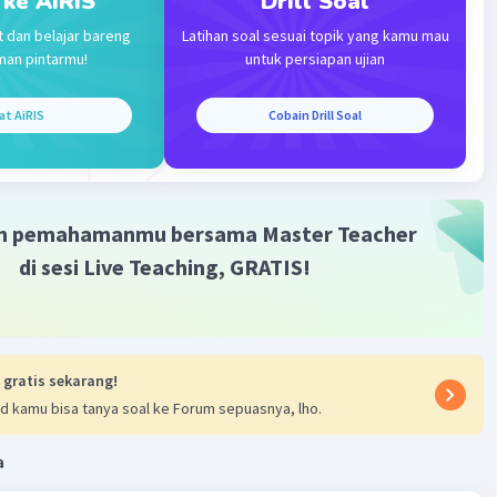
 ke AiRIS
Drill Soal
t dan belajar bareng
Latihan soal sesuai topik yang kamu mau
man pintarmu!
untuk persiapan ujian
·
5.0
(
1
)
Balas
ating
at AiRIS
Cobain Drill Soal
m pemahamanmu bersama Master Teacher
Iklan
di sesi Live Teaching, GRATIS!
 gratis sekarang!
d kamu bisa tanya soal ke Forum sepuasnya, lho.
a