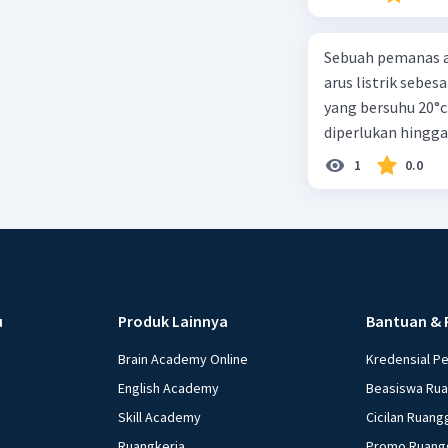
Sebuah pemanas a
arus listrik sebe
yang bersuhu 20°c.
diperlukan hingga
1
0.0
u
Produk Lainnya
Bantuan & 
Brain Academy Online
Kredensial P
English Academy
Beasiswa Ru
Skill Academy
Cicilan Ruang
Ruangkerja
Promo Ruang