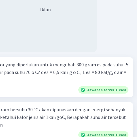
Iklan
or yang diperlukan untuk mengubah 300 gram es pada suhu -5
 pada suhu 70 o C? c es = 0,5 kal/ g o C , L es = 80 kal/g, c air =
Jawaban terverifikasi
gram bersuhu 30 °C akan dipanaskan dengan energi sebanyak
diketahui kalor jenis air 1kal/goC, Berapakah suhu air tersebut
an
Jawaban terverifikasi