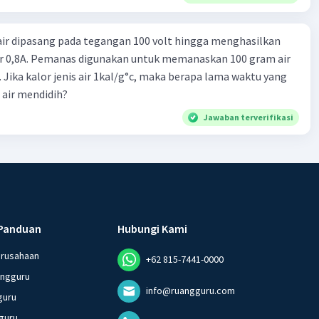
ir dipasang pada tegangan 100 volt hingga menghasilkan
sar 0,8A. Pemanas digunakan untuk memanaskan 100 gram air
 Jika kalor jenis air 1kal/g°c, maka berapa lama waktu yang
 air mendidih?
Jawaban terverifikasi
Panduan
Hubungi Kami
erusahaan
+62 815-7441-0000
angguru
info@ruangguru.com
guru
guru