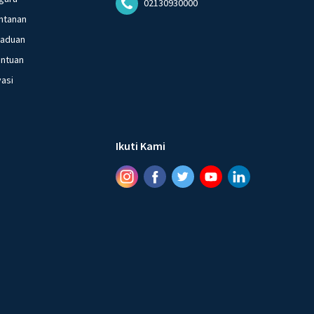
02130930000
ntanan
gaduan
entuan
vasi
Ikuti Kami