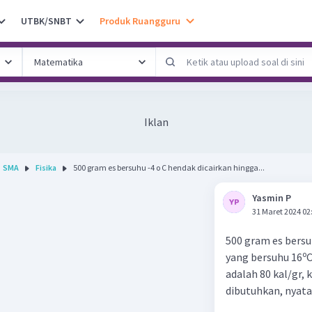
UTBK/SNBT
Produk Ruangguru
Iklan
SMA
Fisika
500 gram es bersuhu -4 o C hendak dicairkan hingga...
Yasmin P
31 Maret 2024 02
500 gram es bersu
o
yang bersuhu 16
C
adalah 80 kal/gr, k
dibutuhkan, nyata