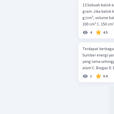
13.Sebuah balok k
gram. Jika balok 
g/cm³, volume balo
100 cm³ C. 150 cm
4
4.5
Terdapat berbagai
Sumber energi yan
yang lama sehingg
alam C. Biogas D. 
1
0.0