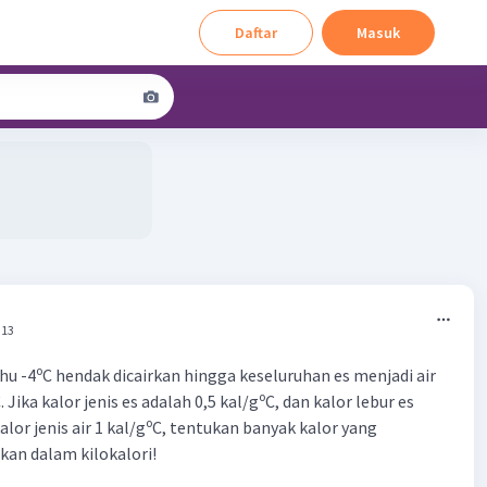
Daftar
Masuk
:13
o
hu -4
C hendak dicairkan hingga keseluruhan es menjadi air
o
. Jika kalor jenis es adalah 0,5 kal/g
C, dan kalor lebur es
o
alor jenis air 1 kal/g
C, tentukan banyak kalor yang
kan dalam kilokalori!