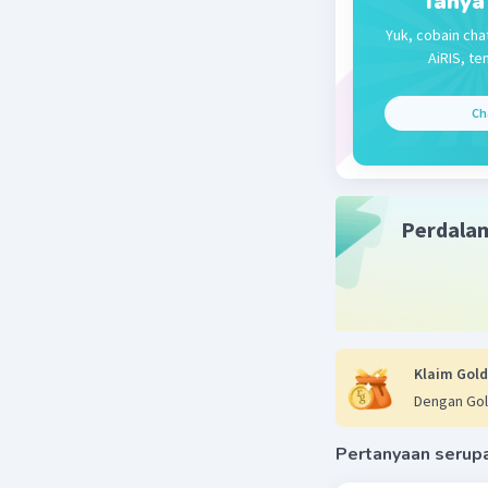
Tanya
= 49 kkal
Yuk, cobain cha
AiRIS, te
Beri R
Ch
Perdala
Klaim Gold
Dengan Gol
Pertanyaan serup