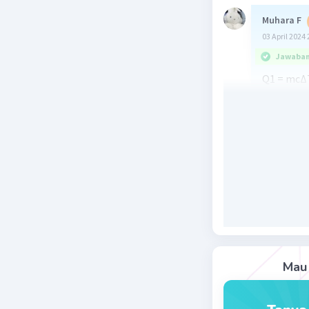
Muhara F
03 April 2024 
Jawaban 
Q1 = mcΔ
= 500 × 0,5 
= 250 × 4
= 1.000 ka
Q2 = m × 
= 500 × 80
= 40.000 k
Q3 = mcΔ
= 500 × 1 ×
= 500 × 16
= 8.000 ka
Qtotal = 
Mau 
= 1.000 + 
= 49.000 k