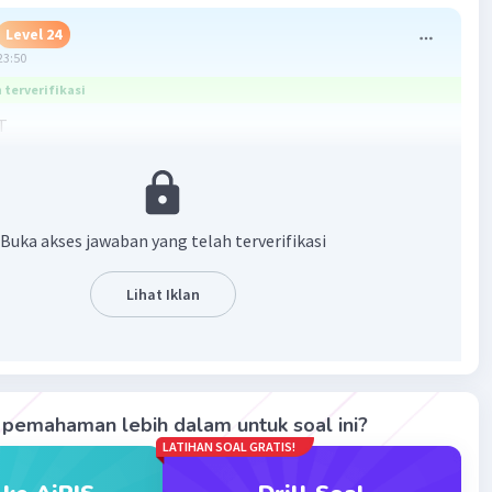
Level 24
23:50
terverifikasi
T
× ( 0 - ( - 4 ) )
l
L
Buka akses jawaban yang telah terverifikasi
al
Lihat Iklan
T
 ( 16 - 0 )
l
Q1 + Q2 + Q3
pemahaman lebih dalam untuk soal ini?
40.000 + 8.000
LATIHAN SOAL GRATIS!
al