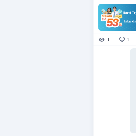
Ikuti T
Habis d
1
1