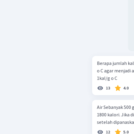
Berapa jumlah kal
o C agar menjadi air
1kal/g o C
13
4.0
Air Sebanyak 500 
1800 kalori. Jika 
setelah dipanask
12
5.0