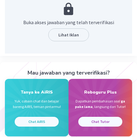
Abid A
Level 58
AA
27 November 2023 23:53
Buka akses jawaban yang telah terverifikasi
Hasilnya 6000
Lihat Iklan
Iklan
·
0.0
(
0
)
Balas
Beri Rating
Mau jawaban yang terverifikasi?
Tanya ke AiRIS
Roboguru Plus
Yuk, cobain chat dan belajar
Dapatkan pembahasan soal
ga
bareng AiRIS, teman pintarmu!
pake lama
, langsung dari Tutor!
Chat AiRIS
Chat Tutor