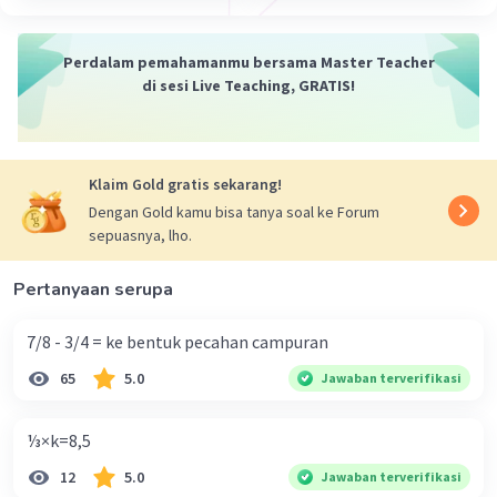
Perdalam pemahamanmu bersama Master Teacher
di sesi Live Teaching, GRATIS!
Klaim Gold gratis sekarang!
Dengan Gold kamu bisa tanya soal ke Forum
sepuasnya, lho.
Pertanyaan serupa
7/8 - 3/4 = ke bentuk pecahan campuran
65
5.0
Jawaban terverifikasi
⅓×k=8,5
12
5.0
Jawaban terverifikasi