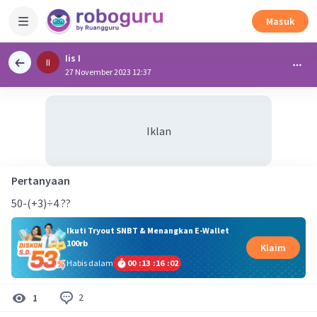
Masuk
Iis I
II
27 November 2023 12:37
Iklan
Pertanyaan
50-(+3)÷4 ??
Ikuti Tryout SNBT & Menangkan E-Wallet
100rb
Klaim
Habis dalam
00
:
13
:
16
:
01
2
1