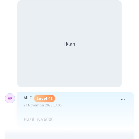
Iklan
Ali F
Level 48
27 November 2023 13:05
Hasil nya 6000
·
0.0
(
0
)
Balas
Beri Rating