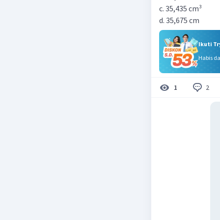
c. 35,435 cm³
d. 35,675 cm
Ikuti T
Habis d
2
1