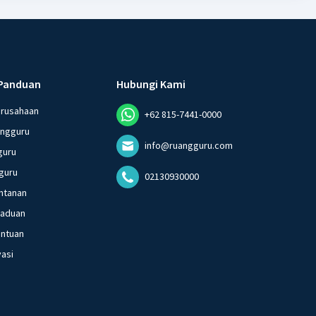
Panduan
Hubungi Kami
erusahaan
+62 815-7441-0000
angguru
info@ruangguru.com
guru
guru
02130930000
ntanan
gaduan
entuan
vasi