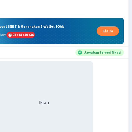
ryout SNBT & Menangkan E-Wallet 100rb
Klaim
alam
01
:
18
:
10
:
36
Jawaban terverifikasi
Iklan