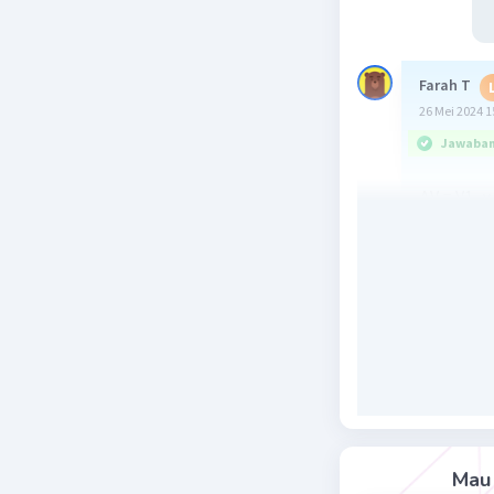
Farah T
26 Mei 2024 1
Jawaban 
ΔV = V1 . γ
ΔV : pen
V1 : volum
γ : koefis
ΔT : peru
ΔV = V1 . γ
ΔV = 3375 
ΔV = 35,2
Beri R
Mau 