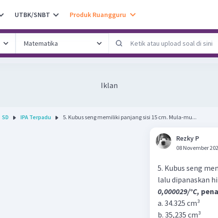
UTBK/SNBT
Produk Ruangguru
Iklan
SD
IPA Terpadu
5. Kubus seng memiliki panjang sisi 15 cm. Mula-mu...
Rezky P
08 November 202
5. Kubus seng mem
lalu dipanaskan h
0,000029/°C,
pena
a. 34.325 cm³
b. 35,235 cm³