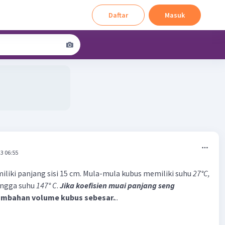
Daftar
Masuk
3 06:55
iliki panjang sisi 15 cm. Mula-mula kubus memiliki suhu
27°C,
ingga suhu
147° C
.
Jika koefisien muai panjang seng
mbahan volume kubus sebesar.
..