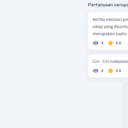
Pertanyaan serup
ketika mencuci pi
sikap yang dicon
merupakan suatu
8
5.0
Ciri - Ciri makana
6
5.0