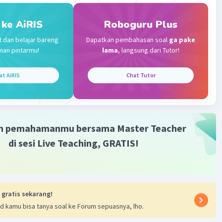
l 37
4:26
 ke AiRIS
Roboguru Plus
t dan belajar bareng
Dapatkan pembahasan soal
ga pake
u kok nanya saya ✨🗿 🗿 🗿 ✨
man pintarmu!
lama
, langsung dari Tutor!
Iklan
·
3.0
(
4
)
Balas
ating
at AiRIS
Chat Tutor
m pemahamanmu bersama Master Teacher
di sesi Live Teaching, GRATIS!
 gratis sekarang!
d kamu bisa tanya soal ke Forum sepuasnya, lho.