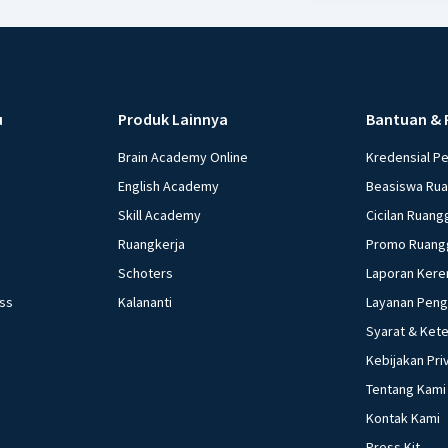
u
Produk Lainnya
Bantuan & 
Brain Academy Online
Kredensial P
English Academy
Beasiswa Ru
Skill Academy
Cicilan Ruang
Ruangkerja
Promo Ruang
Schoters
Laporan Kere
ess
Kalananti
Layanan Pen
Syarat & Ket
Kebijakan Pri
Tentang Kami
Kontak Kami
Press Kit