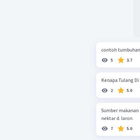
contoh tumbuhan 
5
3.7
Kenapa Tulang Di 
2
5.0
Sumber makanan kupu-kupu dewa
nektar d. laron
7
5.0