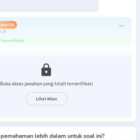
Level 81
5:08
terverifikasi
 . ΔT
ambahan volume
e awal (15 . 15 . 15 = 3375)
ien mua panjang (3 . 0,000029 = 0,000087)
Buka akses jawaban yang telah terverifikasi
bahan suhu (147-27 = 120 C)
 . ΔT
Lihat Iklan
. 0,000087 . 120
35 cm3 (B)
·
3.0
(
4
)
Balas
ating
pemahaman lebih dalam untuk soal ini?