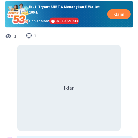
Ikuti Tryout SNBT & Menangkan E-Wallet
100rb
Klaim
Habis dalam
02
:
19
:
21
:
32
1
1
Iklan