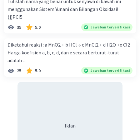
Tulislah nama yang benar untuk senyawa di bawah ini
menggunakan Sistem Yunani dan Bilangan Oksidasi!
(j)PCI5
35
5.0
Jawaban terverifikasi
Diketahui reaksi : a MnO2 + b HCl → c MnCl2 + d H2O +e Cl2
Harga koefisien a, b, c, d, dan e secara berturut-turut
adalah ...
25
5.0
Jawaban terverifikasi
Iklan