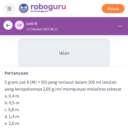
Masuk
Leili N
11 Oktober 2023 06:11
Iklan
Pertanyaan
5 gram zat A (Mr = 50) yang terlarut dalam 100 ml larutan
yang kerapatannya 2,05 g/ml mempunyai molalitas sebesar
a. 0,4 m
b. 0,5 m
c. 0,8 m
d. 1,4 m
e. 2,0 m