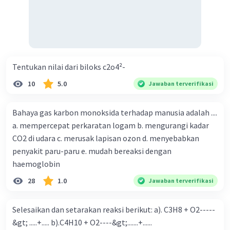
Tentukan nilai dari biloks c2o4²-
10
5.0
Jawaban terverifikasi
Bahaya gas karbon monoksida terhadap manusia adalah ....
a. mempercepat perkaratan logam b. mengurangi kadar
CO2 di udara c. merusak lapisan ozon d. menyebabkan
penyakit paru-paru e. mudah bereaksi dengan
haemoglobin
28
1.0
Jawaban terverifikasi
Selesaikan dan setarakan reaksi berikut: a). C3H8 + O2-----
&gt; .....+..... b).C4H10 + O2----&gt;.......+......