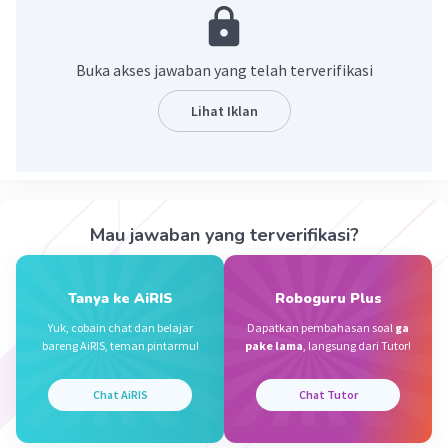
Yusup I
Level 20
Buka akses jawaban yang telah terverifikasi
15 November 2023 10:49
6009
Lihat Iklan
·
0.0
(
0
)
Balas
Beri Rating
Iklan
Mau jawaban yang terverifikasi?
Tanya ke AiRIS
Roboguru Plus
Yuk, cobain chat dan belajar
Dapatkan pembahasan soal
ga
bareng AiRIS, teman pintarmu!
pake lama
, langsung dari Tutor!
Chat AiRIS
Chat Tutor