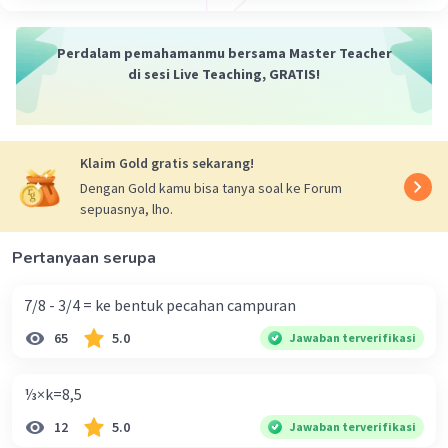
Perdalam pemahamanmu bersama Master Teacher
di sesi Live Teaching, GRATIS!
Klaim Gold gratis sekarang!
Dengan Gold kamu bisa tanya soal ke Forum
sepuasnya, lho.
Pertanyaan serupa
7/8 - 3/4 = ke bentuk pecahan campuran
65
5.0
Jawaban terverifikasi
⅓×k=8,5
12
5.0
Jawaban terverifikasi