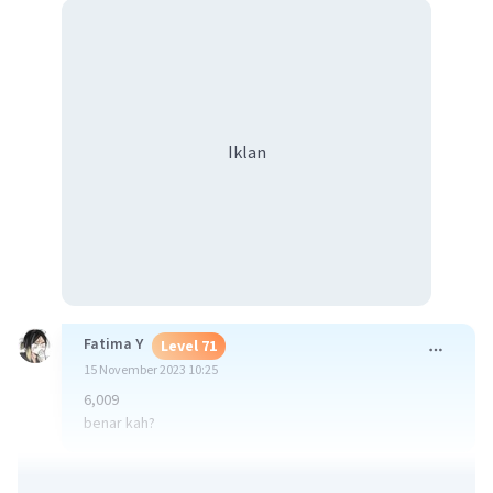
Iklan
Fatima Y
Level 71
15 November 2023 10:25
6,009
benar kah?
·
0.0
(
0
)
Balas
Beri Rating