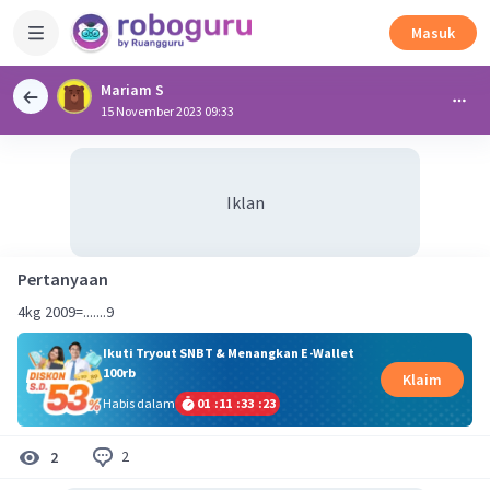
Masuk
Mariam S
15 November 2023 09:33
Iklan
Pertanyaan
4kg 2009=.......9
Ikuti Tryout SNBT & Menangkan E-Wallet
100rb
Klaim
Habis dalam
01
:
11
:
33
:
23
2
2